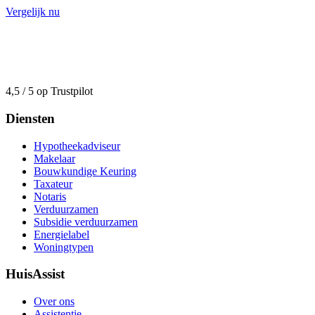
Vergelijk nu
4,5 / 5 op Trustpilot
Diensten
Hypotheekadviseur
Makelaar
Bouwkundige Keuring
Taxateur
Notaris
Verduurzamen
Subsidie verduurzamen
Energielabel
Woningtypen
HuisAssist
Over ons
Assistentie