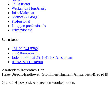
Tell a friend
Werken bij HuisAssist
JuisteMakelaar
Nieuws & Blogs
Professional
Inloggen professionals
Privacybeleid
Contact
+31 20 244 5782
info@huisassist.nl
Jodenbreestraat 25, 1011 PZ Amsterdam
HuisAssist LinkedIn
Amsterdam
·
Rotterdam
·
Den
Haag
·
Utrecht
·
Eindhoven
·
Groningen
·
Haarlem
·
Amstelveen
·
Breda
·
Ni
© 2026 HuisAssist. Alle rechten voorbehouden.