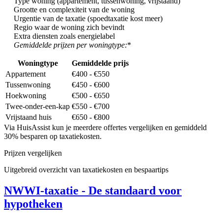
Type woning (appartement, tussenwoning, vrijstaand)
Grootte en complexiteit van de woning
Urgentie van de taxatie (spoedtaxatie kost meer)
Regio waar de woning zich bevindt
Extra diensten zoals energielabel
Gemiddelde prijzen per woningtype:
*
Woningtype
Gemiddelde prijs
Appartement
€400 - €550
Tussenwoning
€450 - €600
Hoekwoning
€500 - €650
Twee-onder-een-kap
€550 - €700
Vrijstaand huis
€650 - €800
Via HuisAssist kun je meerdere offertes vergelijken en gemiddeld
30% besparen op taxatiekosten.
Prijzen vergelijken
Uitgebreid overzicht van taxatiekosten en bespaartips
NWWI-taxatie - De standaard voor
hypotheken