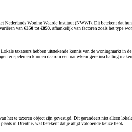
n het Nederlands Woning Waarde Instituut (NWWI). Dit betekent dat hun
variëren van
€350
tot
€850
, afhankelijk van factoren zoals het type won
. Lokale taxateurs hebben uitstekende kennis van de woningmarkt in de
lingen er spelen en kunnen daarom een nauwkeurigere inschatting make
 het te taxeren object zijn gevestigd. Dit garandeert niet alleen lokal
aats in Drenthe, wat betekent dat je altijd voldoende keuze hebt.