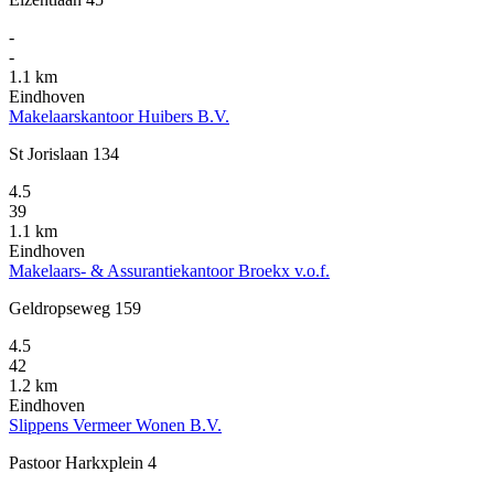
-
-
1.1 km
Eindhoven
Makelaarskantoor Huibers B.V.
St Jorislaan 134
4.5
39
1.1 km
Eindhoven
Makelaars- & Assurantiekantoor Broekx v.o.f.
Geldropseweg 159
4.5
42
1.2 km
Eindhoven
Slippens Vermeer Wonen B.V.
Pastoor Harkxplein 4