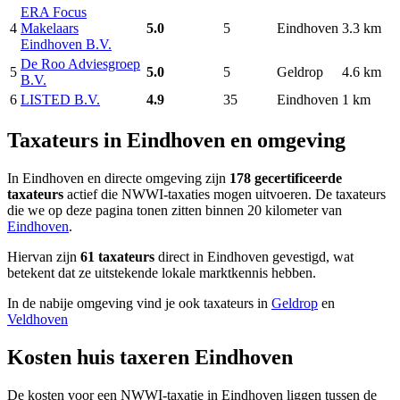
ERA Focus
4
Makelaars
5.0
5
Eindhoven
3.3 km
Eindhoven B.V.
De Roo Adviesgroep
5
5.0
5
Geldrop
4.6 km
B.V.
6
LISTED B.V.
4.9
35
Eindhoven
1 km
Taxateurs in Eindhoven en omgeving
In Eindhoven en directe omgeving zijn
178 gecertificeerde
taxateurs
actief die NWWI-taxaties mogen uitvoeren. De taxateurs
die we op deze pagina tonen zitten binnen 20 kilometer van
Eindhoven
.
Hiervan zijn
61 taxateurs
direct in Eindhoven gevestigd, wat
betekent dat ze uitstekende lokale marktkennis hebben.
In de nabije omgeving vind je ook taxateurs in
Geldrop
en
Veldhoven
Kosten huis taxeren Eindhoven
De kosten voor een NWWI-taxatie in Eindhoven liggen tussen de