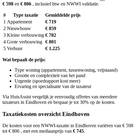
€ 598
en
€ 806
, inclusief btw en NWWI validatie.
#
Type taxatie
Gemiddelde prijs
1
Appartement
€ 719
2
Nieuwbouw
€ 859
3
Kleine verbouwing
€ 782
4
Grote verbouwing
€ 801
5
Verhuur
€ 1.225
Wat bepaalt de prijs:
Type woning (appartement, tussenwoning, vrijstaand)
Grootte en complexiteit van het pand
Urgentie (spoedrapport kost meer)
Ervaring en specialisatie van de taxateur
Via HuisAssist vergelijk je eenvoudig offertes van meerdere
taxateurs in Eindhoven en bespaar je tot 30% op de kosten.
Taxatiekosten overzicht Eindhoven
De kosten voor een NWWI-taxatie in Eindhoven variëren van € 598
tot € 806
, met een mediaanprijs van
€ 745
.