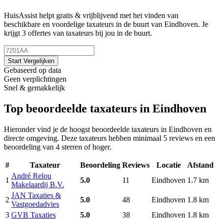
HuisAssist helpt gratis & vrijblijvend met het vinden van
beschikbare en voordelige taxateurs in de buurt van Eindhoven. Je
krijgt 3 offertes van taxateurs bij jou in de buurt.
Start Vergelijken
Gebaseerd op data
Geen verplichtingen
Snel & gemakkelijk
Top beoordeelde taxateurs in Eindhoven
Hieronder vind je de hoogst beoordeelde taxateurs in Eindhoven en
directe omgeving. Deze taxateurs hebben minimaal 5 reviews en een
beoordeling van 4 sterren of hoger.
#
Taxateur
Beoordeling
Reviews
Locatie
Afstand
André Relou
1
5.0
11
Eindhoven
1.7 km
Makelaardij B.V.
JAN Taxaties &
2
5.0
48
Eindhoven
1.8 km
Vastgoedadvies
3
GVB Taxaties
5.0
38
Eindhoven
1.8 km