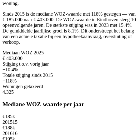
woning.
Sinds 2015 is de mediane WOZ-waarde met 118% gestegen — van
€ 185.000 naar € 403.000.
De WOZ-waarde in Eindhoven steeg 10
opeenvolgende jaren. De sterkste stijging was in 2023 met 15.4%.
De gemiddelde jaarlijkse groei is 8.1%.
Dit onderstreept het belang
van een actuele taxatie bij een hypotheekaanvraag, oversluiting of
verkoop.
Mediaan WOZ 2025
€ 403.000
Stijging t.o.v. vorig jaar
+10.4%
Totale stijging sinds 2015
+118%
Woningen getaxeerd
4.325
Mediane WOZ-waarde per jaar
€185k
2015
15
€188k
2016
16
€195k