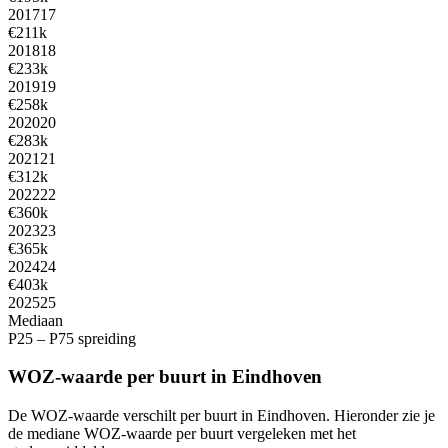
2017
17
€211k
2018
18
€233k
2019
19
€258k
2020
20
€283k
2021
21
€312k
2022
22
€360k
2023
23
€365k
2024
24
€403k
2025
25
Mediaan
P25 – P75 spreiding
WOZ-waarde per buurt in Eindhoven
De WOZ-waarde verschilt per buurt in Eindhoven. Hieronder zie je
de mediane WOZ-waarde per buurt vergeleken met het