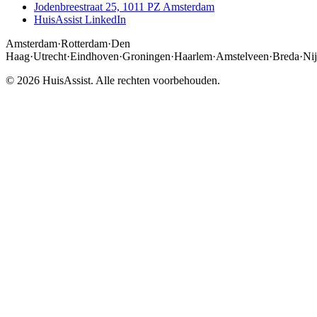
Jodenbreestraat 25, 1011 PZ Amsterdam
HuisAssist LinkedIn
Amsterdam
·
Rotterdam
·
Den
Haag
·
Utrecht
·
Eindhoven
·
Groningen
·
Haarlem
·
Amstelveen
·
Breda
·
Ni
© 2026 HuisAssist. Alle rechten voorbehouden.