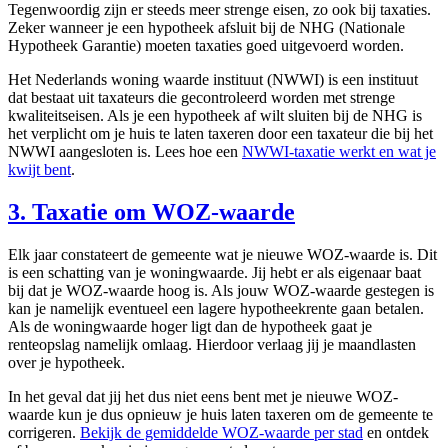
Tegenwoordig zijn er steeds meer strenge eisen, zo ook bij taxaties.
Zeker wanneer je een hypotheek afsluit bij de NHG (Nationale
Hypotheek Garantie) moeten taxaties goed uitgevoerd worden.
Het Nederlands woning waarde instituut (NWWI) is een instituut
dat bestaat uit taxateurs die gecontroleerd worden met strenge
kwaliteitseisen. Als je een hypotheek af wilt sluiten bij de NHG is
het verplicht om je huis te laten taxeren door een taxateur die bij het
NWWI aangesloten is. Lees hoe een
NWWI-taxatie werkt en wat je
kwijt bent
.
3. Taxatie om WOZ-waarde
Elk jaar constateert de gemeente wat je nieuwe WOZ-waarde is. Dit
is een schatting van je woningwaarde. Jij hebt er als eigenaar baat
bij dat je WOZ-waarde hoog is. Als jouw WOZ-waarde gestegen is
kan je namelijk eventueel een lagere hypotheekrente gaan betalen.
Als de woningwaarde hoger ligt dan de hypotheek gaat je
renteopslag namelijk omlaag. Hierdoor verlaag jij je maandlasten
over je hypotheek.
In het geval dat jij het dus niet eens bent met je nieuwe WOZ-
waarde kun je dus opnieuw je huis laten taxeren om de gemeente te
corrigeren.
Bekijk de gemiddelde WOZ-waarde per stad
en ontdek