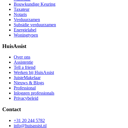
Bouwkundige Keuring
Taxateur
Notaris
Verduurzamen
Subsidie verduurzamen
Energielabel
Woningtypen
HuisAssist
Over ons
Assistentie
Tell a friend
Werken bij HuisAssist
JuisteMakelaar
Nieuws & Blogs
Professional
Inloggen professionals
Privacybeleid
Contact
+31 20 244 5782
info@huisassist.nl