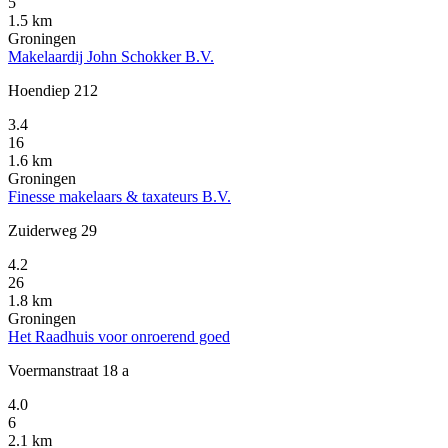
5
1.5 km
Groningen
Makelaardij John Schokker B.V.
Hoendiep 212
3.4
16
1.6 km
Groningen
Finesse makelaars & taxateurs B.V.
Zuiderweg 29
4.2
26
1.8 km
Groningen
Het Raadhuis voor onroerend goed
Voermanstraat 18 a
4.0
6
2.1 km