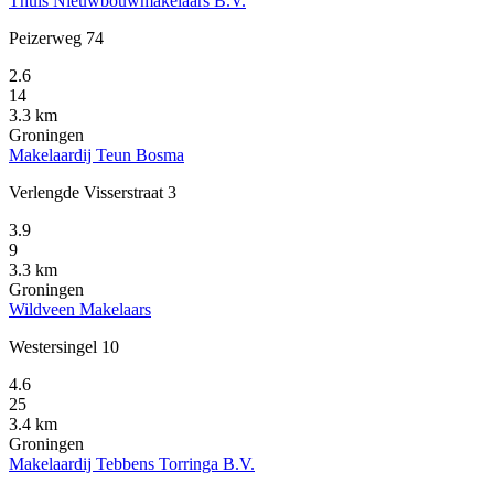
Thuis Nieuwbouwmakelaars B.V.
Peizerweg 74
2.6
14
3.3 km
Groningen
Makelaardij Teun Bosma
Verlengde Visserstraat 3
3.9
9
3.3 km
Groningen
Wildveen Makelaars
Westersingel 10
4.6
25
3.4 km
Groningen
Makelaardij Tebbens Torringa B.V.