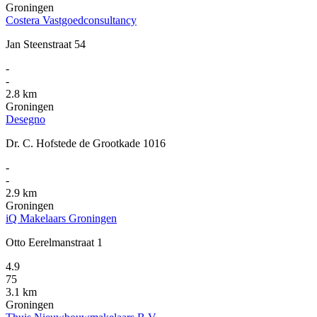
Groningen
Costera Vastgoedconsultancy
Jan Steenstraat 54
-
-
2.8 km
Groningen
Desegno
Dr. C. Hofstede de Grootkade 1016
-
-
2.9 km
Groningen
iQ Makelaars Groningen
Otto Eerelmanstraat 1
4.9
75
3.1 km
Groningen