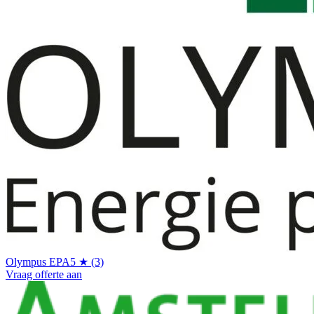
Olympus EPA
5 ★ (3)
Vraag offerte aan