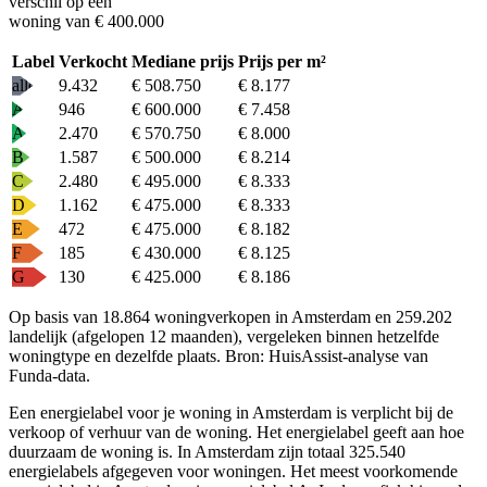
verschil op een
woning van € 400.000
Label
Verkocht
Mediane prijs
Prijs per m²
alle
9.432
€ 508.750
€ 8.177
A+
946
€ 600.000
€ 7.458
A
2.470
€ 570.750
€ 8.000
B
1.587
€ 500.000
€ 8.214
C
2.480
€ 495.000
€ 8.333
D
1.162
€ 475.000
€ 8.333
E
472
€ 475.000
€ 8.182
F
185
€ 430.000
€ 8.125
G
130
€ 425.000
€ 8.186
Op basis van 18.864 woningverkopen in Amsterdam en 259.202
landelijk (afgelopen 12 maanden), vergeleken binnen hetzelfde
woningtype en dezelfde plaats.
Bron: HuisAssist-analyse van
Funda-data.
Een energielabel voor je woning in Amsterdam is verplicht bij de
verkoop of verhuur van de woning. Het energielabel geeft aan hoe
duurzaam de woning is. In Amsterdam zijn totaal 325.540
energielabels afgegeven voor woningen. Het meest voorkomende