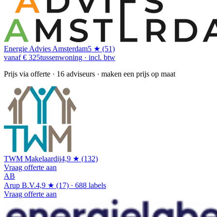
Energie Advies Amsterdam
5 ★ (51)
vanaf € 325
tussenwoning · incl. btw
Prijs via offerte
· 16 adviseurs · maken een prijs op maat
TWM Makelaardij
4,9 ★ (132)
Vraag offerte aan
AB
Arup B.V.
4,9 ★ (17) · 688 labels
Vraag offerte aan