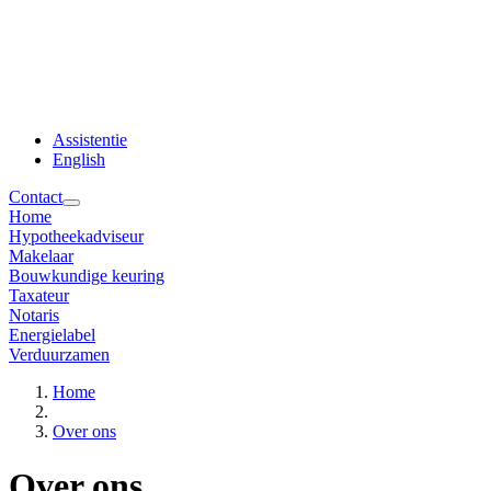
Assistentie
English
Contact
Home
Hypotheekadviseur
Makelaar
Bouwkundige keuring
Taxateur
Notaris
Energielabel
Verduurzamen
Home
Over ons
Over ons