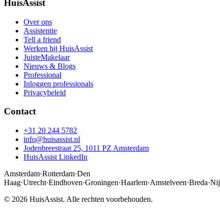
HuisAssist
Over ons
Assistentie
Tell a friend
Werken bij HuisAssist
JuisteMakelaar
Nieuws & Blogs
Professional
Inloggen professionals
Privacybeleid
Contact
+31 20 244 5782
info@huisassist.nl
Jodenbreestraat 25, 1011 PZ Amsterdam
HuisAssist LinkedIn
Amsterdam
·
Rotterdam
·
Den
Haag
·
Utrecht
·
Eindhoven
·
Groningen
·
Haarlem
·
Amstelveen
·
Breda
·
Ni
© 2026 HuisAssist. Alle rechten voorbehouden.