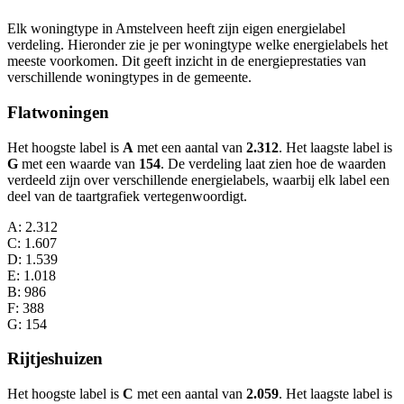
Elk woningtype in Amstelveen heeft zijn eigen energielabel
verdeling. Hieronder zie je per woningtype welke energielabels het
meeste voorkomen. Dit geeft inzicht in de energieprestaties van
verschillende woningtypes in de gemeente.
Flatwoningen
Het hoogste label is
A
met een aantal van
2.312
. Het laagste label is
G
met een waarde van
154
. De verdeling laat zien hoe de waarden
verdeeld zijn over verschillende energielabels, waarbij elk label een
deel van de taartgrafiek vertegenwoordigt.
A
: 2.312
C
: 1.607
D
: 1.539
E
: 1.018
B
: 986
F
: 388
G
: 154
Rijtjeshuizen
Het hoogste label is
C
met een aantal van
2.059
. Het laagste label is