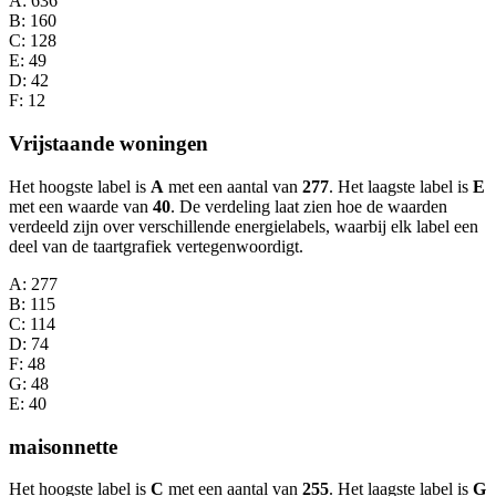
A
: 636
B
: 160
C
: 128
E
: 49
D
: 42
F
: 12
Vrijstaande woningen
Het hoogste label is
A
met een aantal van
277
. Het laagste label is
E
met een waarde van
40
. De verdeling laat zien hoe de waarden
verdeeld zijn over verschillende energielabels, waarbij elk label een
deel van de taartgrafiek vertegenwoordigt.
A
: 277
B
: 115
C
: 114
D
: 74
F
: 48
G
: 48
E
: 40
maisonnette
Het hoogste label is
C
met een aantal van
255
. Het laagste label is
G