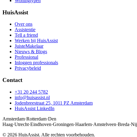
Woningtypen
HuisAssist
Over ons
Assistentie
Tell a friend
Werken bij HuisAssist
JuisteMakelaar
Nieuws & Blogs
Professional
Inloggen professionals
Privacybeleid
Contact
+31 20 244 5782
info@huisassist.nl
Jodenbreestraat 25, 1011 PZ Amsterdam
HuisAssist LinkedIn
Amsterdam
·
Rotterdam
·
Den
Haag
·
Utrecht
·
Eindhoven
·
Groningen
·
Haarlem
·
Amstelveen
·
Breda
·
Ni
© 2026 HuisAssist. Alle rechten voorbehouden.