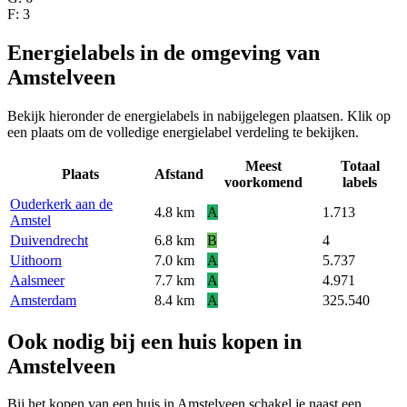
F
: 3
Energielabels in de omgeving van
Amstelveen
Bekijk hieronder de energielabels in nabijgelegen plaatsen. Klik op
een plaats om de volledige energielabel verdeling te bekijken.
Meest
Totaal
Plaats
Afstand
voorkomend
labels
Ouderkerk aan de
4.8 km
A
1.713
Amstel
Duivendrecht
6.8 km
B
4
Uithoorn
7.0 km
A
5.737
Aalsmeer
7.7 km
A
4.971
Amsterdam
8.4 km
A
325.540
Ook nodig bij een huis kopen in
Amstelveen
Bij het kopen van een huis in Amstelveen schakel je naast een