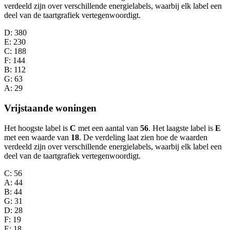
verdeeld zijn over verschillende energielabels, waarbij elk label een
deel van de taartgrafiek vertegenwoordigt.
D
: 380
E
: 230
C
: 188
F
: 144
B
: 112
G
: 63
A
: 29
Vrijstaande woningen
Het hoogste label is
C
met een aantal van
56
. Het laagste label is
E
met een waarde van
18
. De verdeling laat zien hoe de waarden
verdeeld zijn over verschillende energielabels, waarbij elk label een
deel van de taartgrafiek vertegenwoordigt.
C
: 56
A
: 44
B
: 44
G
: 31
D
: 28
F
: 19
E
: 18