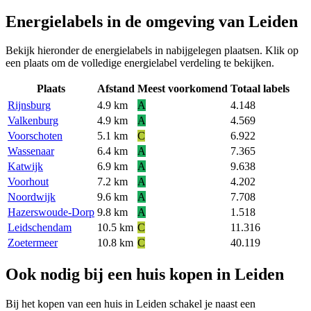
Energielabels in de omgeving van Leiden
Bekijk hieronder de energielabels in nabijgelegen plaatsen. Klik op
een plaats om de volledige energielabel verdeling te bekijken.
Plaats
Afstand
Meest voorkomend
Totaal labels
Rijnsburg
4.9 km
A
4.148
Valkenburg
4.9 km
A
4.569
Voorschoten
5.1 km
C
6.922
Wassenaar
6.4 km
A
7.365
Katwijk
6.9 km
A
9.638
Voorhout
7.2 km
A
4.202
Noordwijk
9.6 km
A
7.708
Hazerswoude-Dorp
9.8 km
A
1.518
Leidschendam
10.5 km
C
11.316
Zoetermeer
10.8 km
C
40.119
Ook nodig bij een huis kopen in Leiden
Bij het kopen van een huis in Leiden schakel je naast een