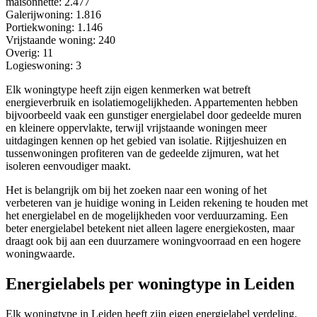
maisonnette
: 2.477
Galerijwoning
: 1.816
Portiekwoning
: 1.146
Vrijstaande woning
: 240
Overig
: 11
Logieswoning
: 3
Elk woningtype heeft zijn eigen kenmerken wat betreft
energieverbruik en isolatiemogelijkheden. Appartementen hebben
bijvoorbeeld vaak een gunstiger energielabel door gedeelde muren
en kleinere oppervlakte, terwijl vrijstaande woningen meer
uitdagingen kennen op het gebied van isolatie. Rijtjeshuizen en
tussenwoningen profiteren van de gedeelde zijmuren, wat het
isoleren eenvoudiger maakt.
Het is belangrijk om bij het zoeken naar een woning of het
verbeteren van je huidige woning in Leiden rekening te houden met
het energielabel en de mogelijkheden voor verduurzaming. Een
beter energielabel betekent niet alleen lagere energiekosten, maar
draagt ook bij aan een duurzamere woningvoorraad en een hogere
woningwaarde.
Energielabels per woningtype in Leiden
Elk woningtype in Leiden heeft zijn eigen energielabel verdeling.