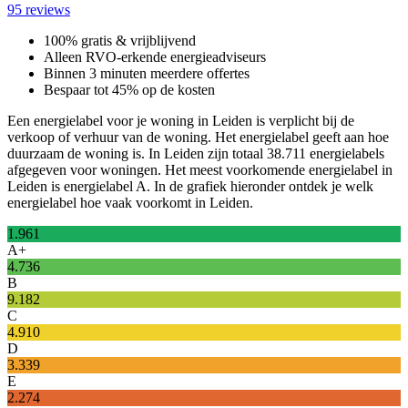
95 reviews
100% gratis & vrijblijvend
Alleen RVO-erkende energieadviseurs
Binnen 3 minuten meerdere offertes
Bespaar tot 45% op de kosten
Een energielabel voor je woning in Leiden is verplicht bij de
verkoop of verhuur van de woning. Het energielabel geeft aan hoe
duurzaam de woning is. In Leiden zijn totaal 38.711 energielabels
afgegeven voor woningen. Het meest voorkomende energielabel in
Leiden is energielabel A. In de grafiek hieronder ontdek je welk
energielabel hoe vaak voorkomt in Leiden.
1.961
A+
4.736
B
9.182
C
4.910
D
3.339
E
2.274