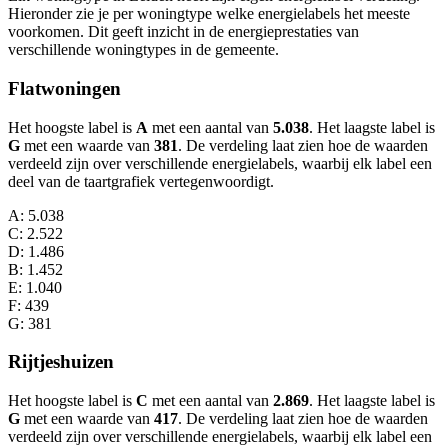
Hieronder zie je per woningtype welke energielabels het meeste
voorkomen. Dit geeft inzicht in de energieprestaties van
verschillende woningtypes in de gemeente.
Flatwoningen
Het hoogste label is
A
met een aantal van
5.038
. Het laagste label is
G
met een waarde van
381
. De verdeling laat zien hoe de waarden
verdeeld zijn over verschillende energielabels, waarbij elk label een
deel van de taartgrafiek vertegenwoordigt.
A
: 5.038
C
: 2.522
D
: 1.486
B
: 1.452
E
: 1.040
F
: 439
G
: 381
Rijtjeshuizen
Het hoogste label is
C
met een aantal van
2.869
. Het laagste label is
G
met een waarde van
417
. De verdeling laat zien hoe de waarden
verdeeld zijn over verschillende energielabels, waarbij elk label een