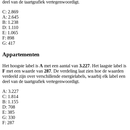
deel van de taartgrafiek vertegenwoordigt.
C
: 2.869
A
: 2.645
B
: 1.238
D
: 1.110
E
: 1.065
F
: 898
G
: 417
Appartementen
Het hoogste label is
A
met een aantal van
3.227
. Het laagste label is
F
met een waarde van
287
. De verdeling laat zien hoe de waarden
verdeeld zijn over verschillende energielabels, waarbij elk label een
deel van de taartgrafiek vertegenwoordigt.
A
: 3.227
C
: 1.814
B
: 1.155
D
: 708
E
: 385
G
: 330
F
: 287