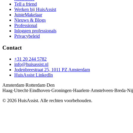
Tell a friend
Werken bij HuisAssist
JuisteMakelaar
Nieuws & Blogs
Professional
Inloggen professionals
Privacybeleid
Contact
+31 20 244 5782
info@huisassist.nl
Jodenbreestraat 25, 1011 PZ Amsterdam
HuisAssist LinkedIn
Amsterdam
·
Rotterdam
·
Den
Haag
·
Utrecht
·
Eindhoven
·
Groningen
·
Haarlem
·
Amstelveen
·
Breda
·
Ni
© 2026 HuisAssist. Alle rechten voorbehouden.