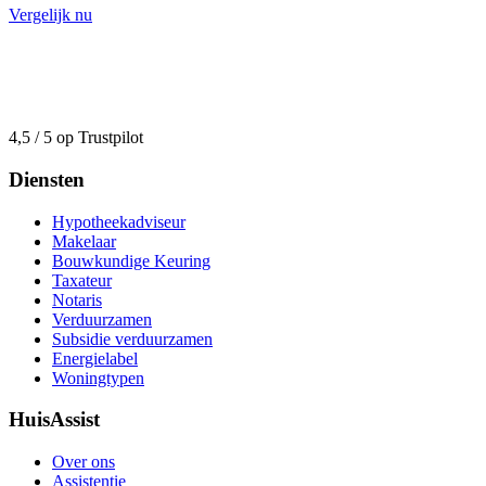
Vergelijk nu
4,5 / 5 op Trustpilot
Diensten
Hypotheekadviseur
Makelaar
Bouwkundige Keuring
Taxateur
Notaris
Verduurzamen
Subsidie verduurzamen
Energielabel
Woningtypen
HuisAssist
Over ons
Assistentie