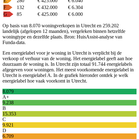
E
280
€ 425.000
€ 6.040
F
132
€ 432.000
€ 6.304
G
85
€ 425.000
€ 6.000
Op basis van 8.070 woningverkopen in Utrecht en 259.202
landelijk (afgelopen 12 maanden), vergeleken binnen hetzelfde
woningtype en dezelfde plaats.
Bron: HuisAssist-analyse van
Funda-data.
Een energielabel voor je woning in Utrecht is verplicht bij de
verkoop of verhuur van de woning. Het energielabel geeft aan hoe
duurzaam de woning is. In Utrecht zijn totaal 91.744 energielabels
afgegeven voor woningen. Het meest voorkomende energielabel in
Utrecht is energielabel A. In de grafiek hieronder ontdek je welk
energielabel hoe vaak voorkomt in Utrecht.
8.079
A+
9.238
B
15.353
C
9.921
D
6.709