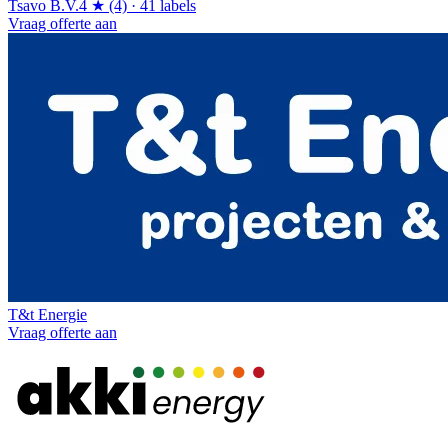
Tsavo B.V.
4 ★ (4) · 41 labels
Vraag offerte aan
T&t Energie
Vraag offerte aan