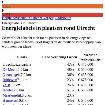
E
4.635
F
3.095
Bekijk adviseurs in Utrecht
Vergelijk adviseurs
G
Energielabels in Utrecht
Energielabels in plaatsen rond Utrecht
Zo verhoudt Utrecht zich tot de plaatsen in de omgeving: het
aandeel groene labels (A of hoger) en de mediane verkoopprijs van
woningen per plaats.
Mediane
Plaats
Labelverdeling
Groen
verkoopprijs
Utrecht
deze pagina
47%
€ 475.000
De Meern
5,9 km
48%
€ 550.000
Nieuwegein
7,0 km
36%
€ 435.000
Bilthoven
7,1 km
23%
€ 675.000
Zeist
7,3 km
26%
€ 496.500
Houten
7,6 km
51%
€ 585.000
Maartensdijk
8,3 km
23%
–
Harmelen
10,8 km
24%
€ 545.000