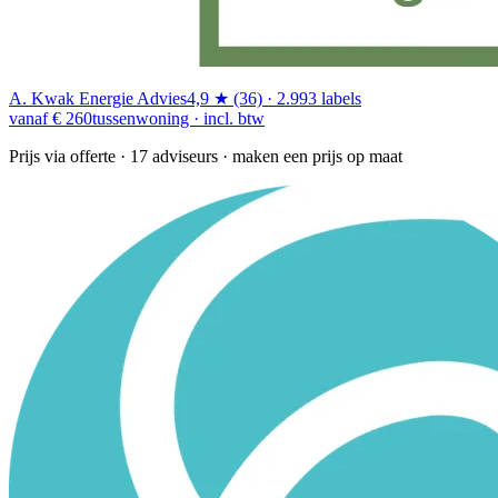
A. Kwak Energie Advies
4,9 ★ (36) · 2.993 labels
vanaf € 260
tussenwoning · incl. btw
Prijs via offerte
· 17 adviseurs · maken een prijs op maat