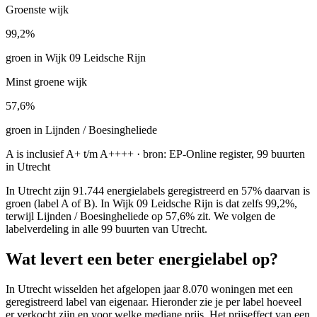
Groenste wijk
99,2%
groen in Wijk 09 Leidsche Rijn
Minst groene wijk
57,6%
groen in Lijnden / Boesingheliede
A is inclusief A+ t/m A++++ · bron: EP-Online register, 99 buurten
in Utrecht
In Utrecht zijn 91.744 energielabels geregistreerd en 57% daarvan is
groen (label A of B). In Wijk 09 Leidsche Rijn is dat zelfs 99,2%,
terwijl Lijnden / Boesingheliede op 57,6% zit. We volgen de
labelverdeling in alle 99 buurten van Utrecht.
Wat levert een beter energielabel op?
In Utrecht wisselden het afgelopen jaar 8.070 woningen met een
geregistreerd label van eigenaar. Hieronder zie je per label hoeveel
er verkocht zijn en voor welke mediane prijs. Het prijseffect van een