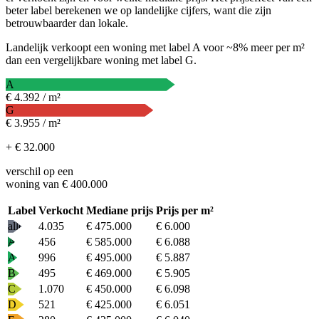
beter label berekenen we op landelijke cijfers, want die zijn
betrouwbaarder dan lokale.
Landelijk verkoopt een woning met label A voor ~8% meer per m²
dan een vergelijkbare woning met label G.
A
€ 4.392 / m²
G
€ 3.955 / m²
+ € 32.000
verschil op een
woning van € 400.000
Label
Verkocht
Mediane prijs
Prijs per m²
alle
4.035
€ 475.000
€ 6.000
A+
456
€ 585.000
€ 6.088
A
996
€ 495.000
€ 5.887
B
495
€ 469.000
€ 5.905
C
1.070
€ 450.000
€ 6.098
D
521
€ 425.000
€ 6.051