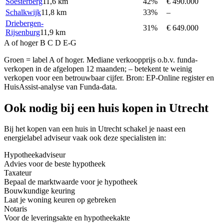
Soesterberg
11,6 km
42%
€ 490.000
Schalkwijk
11,8 km
33%
–
Driebergen-
31%
€ 649.000
Rijsenburg
11,9 km
A of hoger
B
C
D
E-G
Groen = label A of hoger. Mediane verkoopprijs o.b.v. funda-
verkopen in de afgelopen 12 maanden; – betekent te weinig
verkopen voor een betrouwbaar cijfer. Bron: EP-Online register en
HuisAssist-analyse van Funda-data.
Ook nodig bij een huis kopen in Utrecht
Bij het kopen van een huis in Utrecht schakel je naast een
energielabel adviseur vaak ook deze specialisten in:
Hypotheekadviseur
Advies voor de beste hypotheek
Taxateur
Bepaal de marktwaarde voor je hypotheek
Bouwkundige keuring
Laat je woning keuren op gebreken
Notaris
Voor de leveringsakte en hypotheekakte