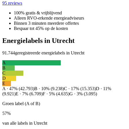
95 reviews
100% gratis & vrijblijvend
Alleen RVO-erkende energieadviseurs
Binnen 3 minuten meerdere offertes
Bespaar tot 45% op de kosten
Energielabels in Utrecht
91.744
geregistreerde energielabels in Utrecht
A
B
C
D
E
A · 47% (42.793)
B · 10% (9.238)
C · 17% (15.353)
D · 11%
(9.921)
E · 7% (6.709)
F · 5% (4.635)
G · 3% (3.095)
Groen label (A of B)
57%
van alle labels in Utrecht