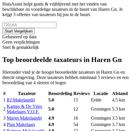
HuisAssist helpt gratis & vrijblijvend met het vinden van
beschikbare en voordelige taxateurs in de buurt van Haren Gn. Je
krijgt 3 offertes van taxateurs bij jou in de buurt.
Start Vergelijken
Gebaseerd op data
Geen verplichtingen
Snel & gemakkelijk
Top beoordeelde taxateurs in Haren Gn
Hieronder vind je de hoogst beoordeelde taxateurs in Haren Gn en
directe omgeving. Deze taxateurs hebben minimaal 5 reviews en een
beoordeling van 4 sterren of hoger.
#
Taxateur
Beoordeling
Reviews
Locatie
Afstand
1
RJ Makelaardij
5.0
15
Eelde
4.5 km
Kamps & De Vries
2
5.0
12
Groningen
5.3 km
Makelaars V.O.F.
3
Marjet Makelaardij
4.9
16
Groningen
3.5 km
4
Plan Makelaars
4.9
54
Groningen
3.7 km
5
Reimon Makelaardij
4.9
17
Groningen
3.7 km