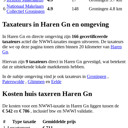
Nationaal Makelaars
6
4.9
148
Groningen
4.8 km
Collectief Groningen
Taxateurs in Haren Gn en omgeving
In Haren Gn en directe omgeving zijn
166 gecertificeerde
taxateurs
actief die NWWI-taxaties mogen uitvoeren. De taxateurs
die we op deze pagina tonen zitten binnen 20 kilometer van
Haren
Gn
.
Hiervan zijn
9 taxateurs
direct in Haren Gn gevestigd, wat betekent
dat ze uitstekende lokale marktkennis hebben.
In de nabije omgeving vind je ook taxateurs in
Groningen
,
Paterswolde
,
Glimmen
en
Eelde
Kosten huis taxeren Haren Gn
De kosten voor een NWWI-taxatie in Haren Gn liggen tussen de
€ 542
en
€ 786
, inclusief btw en NWWI validatie.
#
Type taxatie
Gemiddelde prijs
1
Appartement
€ 711