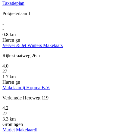
Taxatieplan
Potgieterlaan 1
-
-
0.8 km
Haren gn
Verver & Jet Winters Makelaars
Rijksstraatweg 26 a
4.0
27
1.7 km
Haren gn
Makelaardij Hopma B.V.
Verlengde Hereweg 119
4.2
27
3.3 km
Groningen
Marjet Makelaardij