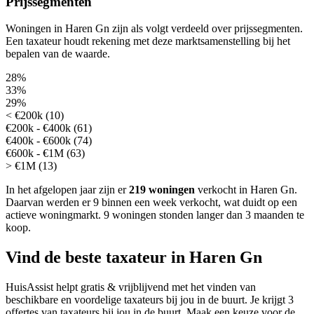
Prijssegmenten
Woningen in Haren Gn zijn als volgt verdeeld over prijssegmenten.
Een taxateur houdt rekening met deze marktsamenstelling bij het
bepalen van de waarde.
28%
33%
29%
< €200k (10)
€200k - €400k (61)
€400k - €600k (74)
€600k - €1M (63)
> €1M (13)
In het afgelopen jaar zijn er
219 woningen
verkocht in Haren Gn.
Daarvan werden er 9 binnen een week verkocht, wat duidt op een
actieve woningmarkt.
9 woningen stonden langer dan 3 maanden te
koop.
Vind de beste taxateur in Haren Gn
HuisAssist helpt gratis & vrijblijvend met het vinden van
beschikbare en voordelige taxateurs bij jou in de buurt. Je krijgt 3
offertes van taxateurs bij jou in de buurt. Maak een keuze voor de