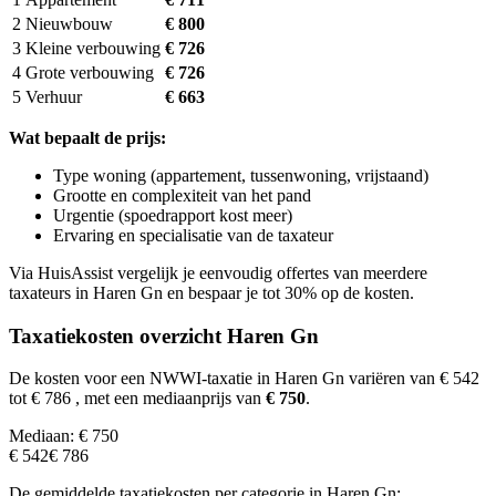
2
Nieuwbouw
€ 800
3
Kleine verbouwing
€ 726
4
Grote verbouwing
€ 726
5
Verhuur
€ 663
Wat bepaalt de prijs:
Type woning (appartement, tussenwoning, vrijstaand)
Grootte en complexiteit van het pand
Urgentie (spoedrapport kost meer)
Ervaring en specialisatie van de taxateur
Via HuisAssist vergelijk je eenvoudig offertes van meerdere
taxateurs in Haren Gn en bespaar je tot 30% op de kosten.
Taxatiekosten overzicht Haren Gn
De kosten voor een NWWI-taxatie in Haren Gn variëren van € 542
tot € 786
, met een mediaanprijs van
€ 750
.
Mediaan: € 750
€ 542
€ 786
De gemiddelde taxatiekosten per categorie in Haren Gn: