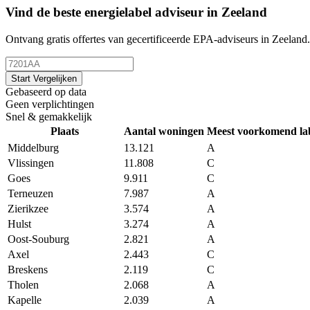
Vind de beste energielabel adviseur in Zeeland
Ontvang gratis offertes van gecertificeerde EPA-adviseurs in Zeeland.
Start Vergelijken
Gebaseerd op data
Geen verplichtingen
Snel & gemakkelijk
Plaats
Aantal woningen
Meest voorkomend la
Middelburg
13.121
A
Vlissingen
11.808
C
Goes
9.911
C
Terneuzen
7.987
A
Zierikzee
3.574
A
Hulst
3.274
A
Oost-Souburg
2.821
A
Axel
2.443
C
Breskens
2.119
C
Tholen
2.068
A
Kapelle
2.039
A