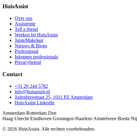
HuisAssist
Over ons
Assistentie
Tell a friend
Werken bij HuisAssist
JuisteMakelaar
Nieuws & Blogs
Professional
Inloggen professionals
Privacybeleid
Contact
+31 20 244 5782
info@huisassist.nl
Jodenbreestraat 25, 1011 PZ Amsterdam
HuisAssist LinkedIn
Amsterdam
·
Rotterdam
·
Den
Haag
·
Utrecht
·
Eindhoven
·
Groningen
·
Haarlem
·
Amstelveen
·
Breda
·
Ni
© 2026 HuisAssist. Alle rechten voorbehouden.