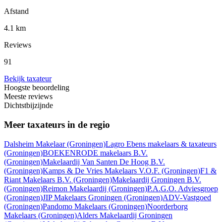
Afstand
4.1 km
Reviews
91
Bekijk taxateur
Hoogste beoordeling
Meeste reviews
Dichtstbijzijnde
Meer taxateurs in de regio
Dalsheim Makelaar
(Groningen)
Lagro Ebens makelaars & taxateurs
(Groningen)
BOEKENRODE makelaars B.V.
(Groningen)
Makelaardij Van Santen De Hoog B.V.
(Groningen)
Kamps & De Vries Makelaars V.O.F.
(Groningen)
F1 &
Riant Makelaars B.V.
(Groningen)
Makelaardij Groningen B.V.
(Groningen)
Reimon Makelaardij
(Groningen)
P.A.G.O. Adviesgroep
(Groningen)
JIP Makelaars Groningen
(Groningen)
ADV-Vastgoed
(Groningen)
Pandomo Makelaars
(Groningen)
Noorderborg
Makelaars
(Groningen)
Alders Makelaardij Groningen