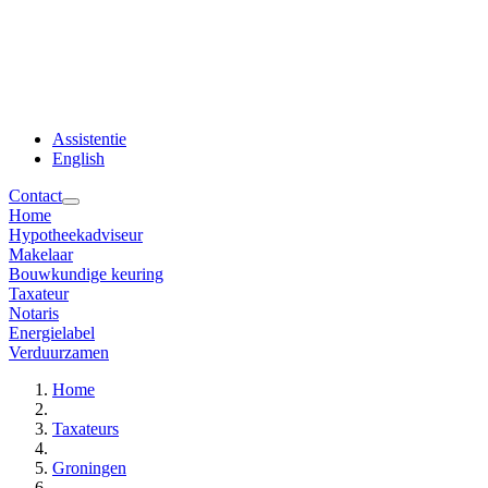
Assistentie
English
Contact
Home
Hypotheekadviseur
Makelaar
Bouwkundige keuring
Taxateur
Notaris
Energielabel
Verduurzamen
Home
Taxateurs
Groningen