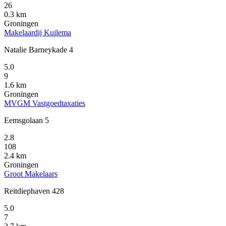
26
0.3 km
Groningen
Makelaardij Kuilema
Natalie Barneykade 4
5.0
9
1.6 km
Groningen
MVGM Vastgoedtaxaties
Eemsgolaan 5
2.8
108
2.4 km
Groningen
Groot Makelaars
Reitdiephaven 428
5.0
7