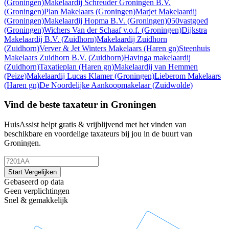
(Groningen)
Makelaardij Schreuder Groningen B.V.
(Groningen)
Plan Makelaars
(Groningen)
Marjet Makelaardij
(Groningen)
Makelaardij Hopma B.V.
(Groningen)
050vastgoed
(Groningen)
Wichers Van der Schaaf v.o.f.
(Groningen)
Dijkstra
Makelaardij B.V.
(Zuidhorn)
Makelaardij Zuidhorn
(Zuidhorn)
Verver & Jet Winters Makelaars
(Haren gn)
Steenhuis
Makelaars Zuidhorn B.V.
(Zuidhorn)
Havinga makelaardij
(Zuidhorn)
Taxatieplan
(Haren gn)
Makelaardij van Hemmen
(Peize)
Makelaardij Lucas Klamer
(Groningen)
Lieberom Makelaars
(Haren gn)
De Noordelijke Aankoopmakelaar
(Zuidwolde)
Vind de beste taxateur in Groningen
HuisAssist helpt gratis & vrijblijvend met het vinden van
beschikbare en voordelige taxateurs bij jou in de buurt van
Groningen.
Start Vergelijken
Gebaseerd op data
Geen verplichtingen
Snel & gemakkelijk