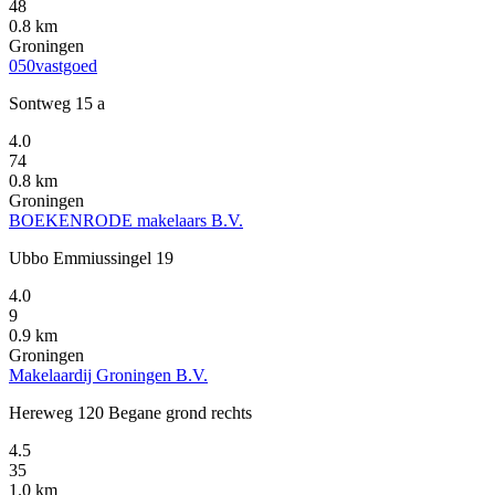
48
0.8 km
Groningen
050vastgoed
Sontweg 15 a
4.0
74
0.8 km
Groningen
BOEKENRODE makelaars B.V.
Ubbo Emmiussingel 19
4.0
9
0.9 km
Groningen
Makelaardij Groningen B.V.
Hereweg 120 Begane grond rechts
4.5
35
1.0 km