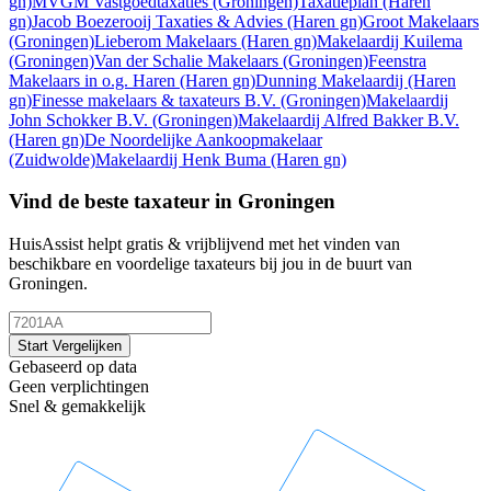
gn)
MVGM Vastgoedtaxaties
(Groningen)
Taxatieplan
(Haren
gn)
Jacob Boezerooij Taxaties & Advies
(Haren gn)
Groot Makelaars
(Groningen)
Lieberom Makelaars
(Haren gn)
Makelaardij Kuilema
(Groningen)
Van der Schalie Makelaars
(Groningen)
Feenstra
Makelaars in o.g. Haren
(Haren gn)
Dunning Makelaardij
(Haren
gn)
Finesse makelaars & taxateurs B.V.
(Groningen)
Makelaardij
John Schokker B.V.
(Groningen)
Makelaardij Alfred Bakker B.V.
(Haren gn)
De Noordelijke Aankoopmakelaar
(Zuidwolde)
Makelaardij Henk Buma
(Haren gn)
Vind de beste taxateur in Groningen
HuisAssist helpt gratis & vrijblijvend met het vinden van
beschikbare en voordelige taxateurs bij jou in de buurt van
Groningen.
Start Vergelijken
Gebaseerd op data
Geen verplichtingen
Snel & gemakkelijk