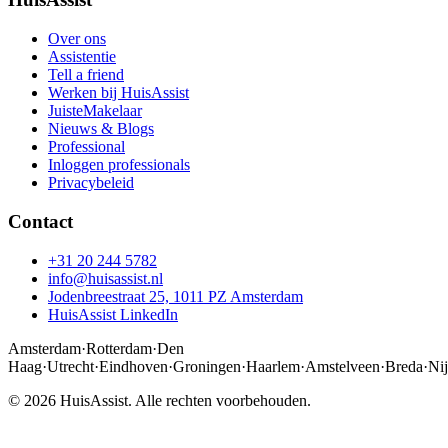
Over ons
Assistentie
Tell a friend
Werken bij HuisAssist
JuisteMakelaar
Nieuws & Blogs
Professional
Inloggen professionals
Privacybeleid
Contact
+31 20 244 5782
info@huisassist.nl
Jodenbreestraat 25, 1011 PZ Amsterdam
HuisAssist LinkedIn
Amsterdam
·
Rotterdam
·
Den
Haag
·
Utrecht
·
Eindhoven
·
Groningen
·
Haarlem
·
Amstelveen
·
Breda
·
Ni
© 2026 HuisAssist. Alle rechten voorbehouden.