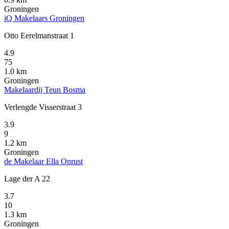
Groningen
iQ Makelaars Groningen
Otto Eerelmanstraat 1
4.9
75
1.0 km
Groningen
Makelaardij Teun Bosma
Verlengde Visserstraat 3
3.9
9
1.2 km
Groningen
de Makelaar Ella Onrust
Lage der A 22
3.7
10
1.3 km
Groningen