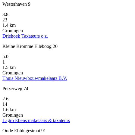
Westerhaven 9
3.8
23
1.4 km
Groningen
Driehoek Taxateurs o.z.
Kleine Kromme Elleboog 20
5.0
1
1.5 km
Groningen
Thuis Nieuwbouwmakelaars B.V.
Peizerweg 74
2.6
14
1.6 km
Groningen
Lagro Ebens makelaars & taxateurs
Oude Ebbingestraat 91