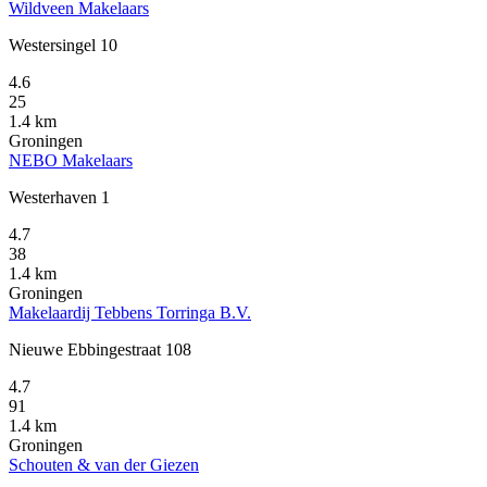
Wildveen Makelaars
Westersingel 10
4.6
25
1.4 km
Groningen
NEBO Makelaars
Westerhaven 1
4.7
38
1.4 km
Groningen
Makelaardij Tebbens Torringa B.V.
Nieuwe Ebbingestraat 108
4.7
91
1.4 km
Groningen
Schouten & van der Giezen