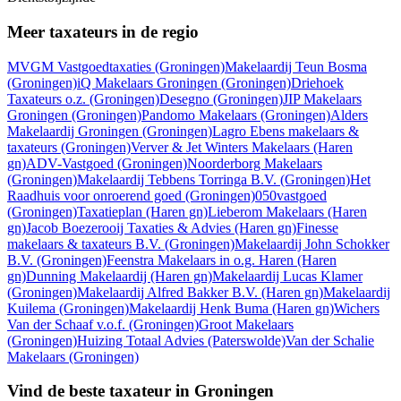
Meer taxateurs in de regio
MVGM Vastgoedtaxaties
(Groningen)
Makelaardij Teun Bosma
(Groningen)
iQ Makelaars Groningen
(Groningen)
Driehoek
Taxateurs o.z.
(Groningen)
Desegno
(Groningen)
JIP Makelaars
Groningen
(Groningen)
Pandomo Makelaars
(Groningen)
Alders
Makelaardij Groningen
(Groningen)
Lagro Ebens makelaars &
taxateurs
(Groningen)
Verver & Jet Winters Makelaars
(Haren
gn)
ADV-Vastgoed
(Groningen)
Noorderborg Makelaars
(Groningen)
Makelaardij Tebbens Torringa B.V.
(Groningen)
Het
Raadhuis voor onroerend goed
(Groningen)
050vastgoed
(Groningen)
Taxatieplan
(Haren gn)
Lieberom Makelaars
(Haren
gn)
Jacob Boezerooij Taxaties & Advies
(Haren gn)
Finesse
makelaars & taxateurs B.V.
(Groningen)
Makelaardij John Schokker
B.V.
(Groningen)
Feenstra Makelaars in o.g. Haren
(Haren
gn)
Dunning Makelaardij
(Haren gn)
Makelaardij Lucas Klamer
(Groningen)
Makelaardij Alfred Bakker B.V.
(Haren gn)
Makelaardij
Kuilema
(Groningen)
Makelaardij Henk Buma
(Haren gn)
Wichers
Van der Schaaf v.o.f.
(Groningen)
Groot Makelaars
(Groningen)
Huizing Totaal Advies
(Paterswolde)
Van der Schalie
Makelaars
(Groningen)
Vind de beste taxateur in Groningen