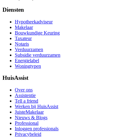
Diensten
Hypotheekadviseur
Makelaar
Bouwkundige Keuring
Taxateur
Notaris
Verduurzamen
Subsidie verduurzamen
Energielabel
Woningtypen
HuisAssist
Over ons
Assistentie
Tell a friend
Werken bij HuisAssist
JuisteMakelaar
Nieuws & Blogs
Professional
Inloggen professionals
Privacybeleid