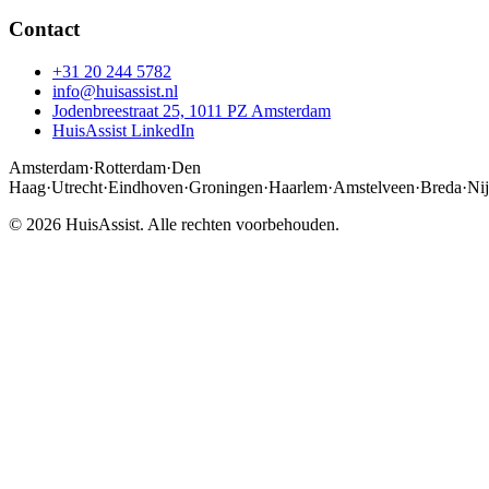
Contact
+31 20 244 5782
info@huisassist.nl
Jodenbreestraat 25, 1011 PZ Amsterdam
HuisAssist LinkedIn
Amsterdam
·
Rotterdam
·
Den
Haag
·
Utrecht
·
Eindhoven
·
Groningen
·
Haarlem
·
Amstelveen
·
Breda
·
Ni
© 2026 HuisAssist. Alle rechten voorbehouden.