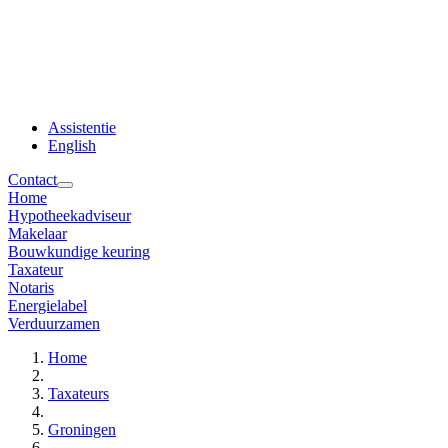
Assistentie
English
Contact
Home
Hypotheekadviseur
Makelaar
Bouwkundige keuring
Taxateur
Notaris
Energielabel
Verduurzamen
Home
Taxateurs
Groningen