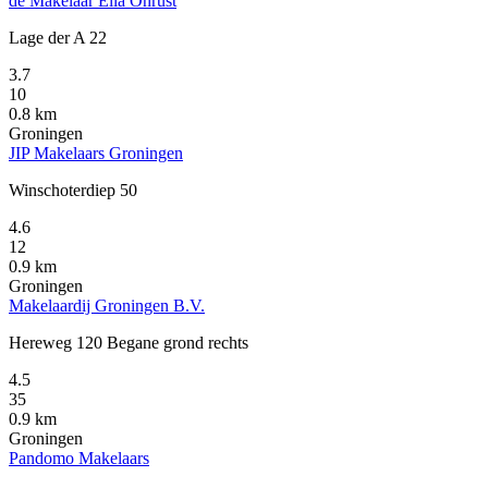
de Makelaar Ella Onrust
Lage der A 22
3.7
10
0.8 km
Groningen
JIP Makelaars Groningen
Winschoterdiep 50
4.6
12
0.9 km
Groningen
Makelaardij Groningen B.V.
Hereweg 120 Begane grond rechts
4.5
35
0.9 km
Groningen
Pandomo Makelaars