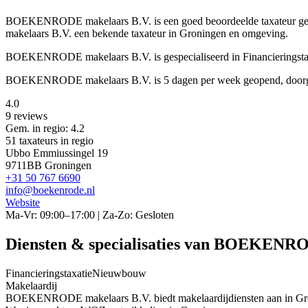
BOEKENRODE makelaars B.V. is een
goed beoordeelde
taxateur 
makelaars B.V. een bekende taxateur in Groningen en omgeving.
BOEKENRODE makelaars B.V. is gespecialiseerd in Financieringst
BOEKENRODE makelaars B.V. is 5 dagen per week geopend, doorgaa
4.0
9 reviews
Gem. in regio: 4.2
51 taxateurs in regio
Ubbo Emmiussingel 19
9711BB Groningen
+31 50 767 6690
info@boekenrode.nl
Website
Ma-Vr: 09:00–17:00 | Za-Zo: Gesloten
Diensten & specialisaties van BOEKENRO
Financieringstaxatie
Nieuwbouw
Makelaardij
BOEKENRODE makelaars B.V. biedt makelaardijdiensten aan in Gro