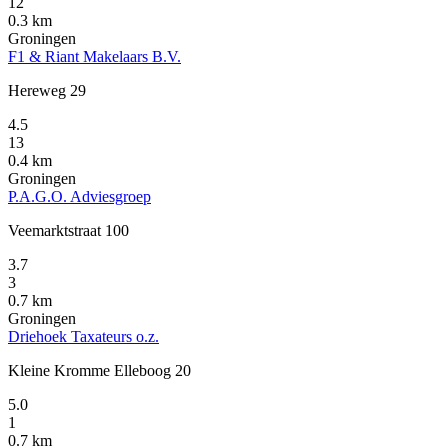
12
0.3 km
Groningen
F1 & Riant Makelaars B.V.
Hereweg 29
4.5
13
0.4 km
Groningen
P.A.G.O. Adviesgroep
Veemarktstraat 100
3.7
3
0.7 km
Groningen
Driehoek Taxateurs o.z.
Kleine Kromme Elleboog 20
5.0
1
0.7 km