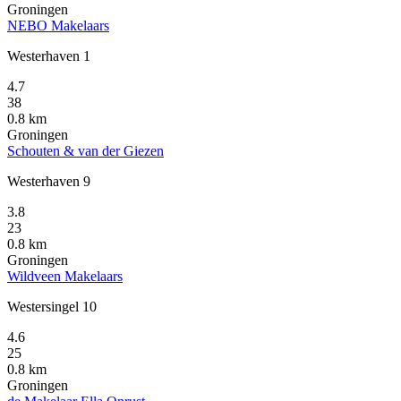
Groningen
NEBO Makelaars
Westerhaven 1
4.7
38
0.8 km
Groningen
Schouten & van der Giezen
Westerhaven 9
3.8
23
0.8 km
Groningen
Wildveen Makelaars
Westersingel 10
4.6
25
0.8 km
Groningen