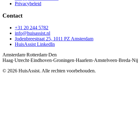
Privacybeleid
Contact
+31 20 244 5782
info@huisassist.nl
Jodenbreestraat 25, 1011 PZ Amsterdam
HuisAssist LinkedIn
Amsterdam
·
Rotterdam
·
Den
Haag
·
Utrecht
·
Eindhoven
·
Groningen
·
Haarlem
·
Amstelveen
·
Breda
·
Ni
© 2026 HuisAssist. Alle rechten voorbehouden.