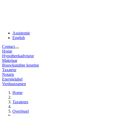
Assistentie
English
Contact
Home
Hypotheekadviseur
Makelaar
Bouwkundige keuring
Taxateur
Notaris
Energielabel
Verduurzamen
Home
Taxateurs
Overijssel