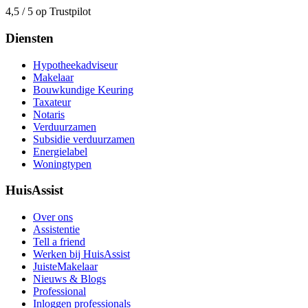
4,5 / 5 op Trustpilot
Diensten
Hypotheekadviseur
Makelaar
Bouwkundige Keuring
Taxateur
Notaris
Verduurzamen
Subsidie verduurzamen
Energielabel
Woningtypen
HuisAssist
Over ons
Assistentie
Tell a friend
Werken bij HuisAssist
JuisteMakelaar
Nieuws & Blogs
Professional
Inloggen professionals