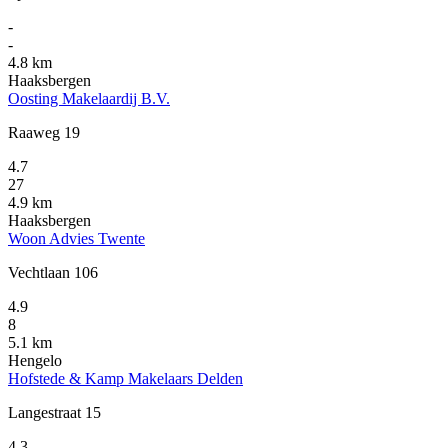
-
-
4.8 km
Haaksbergen
Oosting Makelaardij B.V.
Raaweg 19
4.7
27
4.9 km
Haaksbergen
Woon Advies Twente
Vechtlaan 106
4.9
8
5.1 km
Hengelo
Hofstede & Kamp Makelaars Delden
Langestraat 15
4.3