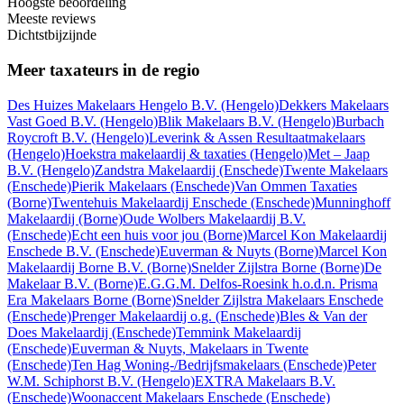
Hoogste beoordeling
Meeste reviews
Dichtstbijzijnde
Meer taxateurs in de regio
Des Huizes Makelaars Hengelo B.V.
(Hengelo)
Dekkers Makelaars
Vast Goed B.V.
(Hengelo)
Blik Makelaars B.V.
(Hengelo)
Burbach
Roycroft B.V.
(Hengelo)
Leverink & Assen Resultaatmakelaars
(Hengelo)
Hoekstra makelaardij & taxaties
(Hengelo)
Met – Jaap
B.V.
(Hengelo)
Zandstra Makelaardij
(Enschede)
Twente Makelaars
(Enschede)
Pierik Makelaars
(Enschede)
Van Ommen Taxaties
(Borne)
Twentehuis Makelaardij Enschede
(Enschede)
Munninghoff
Makelaardij
(Borne)
Oude Wolbers Makelaardij B.V.
(Enschede)
Echt een huis voor jou
(Borne)
Marcel Kon Makelaardij
Enschede B.V.
(Enschede)
Euverman & Nuyts
(Borne)
Marcel Kon
Makelaardij Borne B.V.
(Borne)
Snelder Zijlstra Borne
(Borne)
De
Makelaar B.V.
(Borne)
E.G.G.M. Delfos-Roesink h.o.d.n. Prisma
Era Makelaars Borne
(Borne)
Snelder Zijlstra Makelaars Enschede
(Enschede)
Prenger Makelaardij o.g.
(Enschede)
Bles & Van der
Does Makelaardij
(Enschede)
Temmink Makelaardij
(Enschede)
Euverman & Nuyts, Makelaars in Twente
(Enschede)
Ten Hag Woning-/Bedrijfsmakelaars
(Enschede)
Peter
W.M. Schiphorst B.V.
(Hengelo)
EXTRA Makelaars B.V.
(Enschede)
Woonaccent Makelaars Enschede
(Enschede)