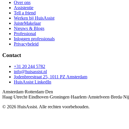
Over ons
Assistentie
Tell a friend
Werken bij HuisAssist
JuisteMakelaar
Nieuws & Blogs
Professional
Inloggen professionals
Privacybeleid
Contact
+31 20 244 5782
info@huisassist.nl
Jodenbreestraat 25, 1011 PZ Amsterdam
HuisAssist LinkedIn
Amsterdam
·
Rotterdam
·
Den
Haag
·
Utrecht
·
Eindhoven
·
Groningen
·
Haarlem
·
Amstelveen
·
Breda
·
Ni
© 2026 HuisAssist. Alle rechten voorbehouden.