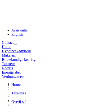
Assistentie
English
Contact
Home
Hypotheekadviseur
Makelaar
Bouwkundige keuring
Taxateur
Notaris
Energielabel
Verduurzamen
Home
Taxateurs
Overijssel