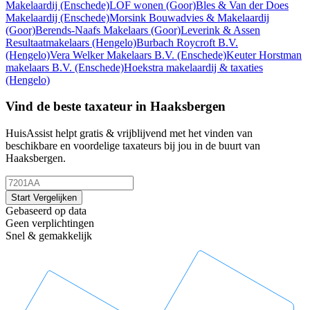
Makelaardij
(Enschede)
LOF wonen
(Goor)
Bles & Van der Does
Makelaardij
(Enschede)
Morsink Bouwadvies & Makelaardij
(Goor)
Berends-Naafs Makelaars
(Goor)
Leverink & Assen
Resultaatmakelaars
(Hengelo)
Burbach Roycroft B.V.
(Hengelo)
Vera Welker Makelaars B.V.
(Enschede)
Keuter Horstman
makelaars B.V.
(Enschede)
Hoekstra makelaardij & taxaties
(Hengelo)
Vind de beste taxateur in Haaksbergen
HuisAssist helpt gratis & vrijblijvend met het vinden van
beschikbare en voordelige taxateurs bij jou in de buurt van
Haaksbergen.
Start Vergelijken
Gebaseerd op data
Geen verplichtingen
Snel & gemakkelijk