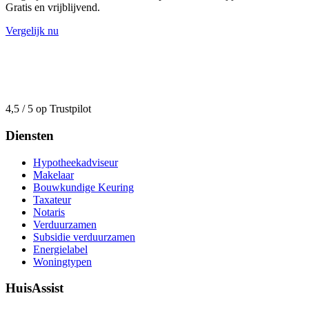
Gratis en vrijblijvend.
Vergelijk nu
4,5 / 5 op Trustpilot
Diensten
Hypotheekadviseur
Makelaar
Bouwkundige Keuring
Taxateur
Notaris
Verduurzamen
Subsidie verduurzamen
Energielabel
Woningtypen
HuisAssist