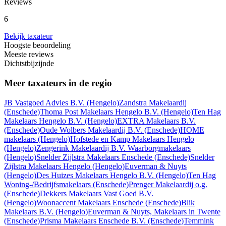
Reviews
6
Bekijk taxateur
Hoogste beoordeling
Meeste reviews
Dichtstbijzijnde
Meer taxateurs in de regio
JB Vastgoed Advies B.V.
(Hengelo)
Zandstra Makelaardij
(Enschede)
Thoma Post Makelaars Hengelo B.V.
(Hengelo)
Ten Hag
Makelaars Hengelo B.V.
(Hengelo)
EXTRA Makelaars B.V.
(Enschede)
Oude Wolbers Makelaardij B.V.
(Enschede)
HOME
makelaars
(Hengelo)
Hofstede en Kamp Makelaars Hengelo
(Hengelo)
Zengerink Makelaardij B.V. Waarborgmakelaars
(Hengelo)
Snelder Zijlstra Makelaars Enschede
(Enschede)
Snelder
Zijlstra Makelaars Hengelo
(Hengelo)
Euverman & Nuyts
(Hengelo)
Des Huizes Makelaars Hengelo B.V.
(Hengelo)
Ten Hag
Woning-/Bedrijfsmakelaars
(Enschede)
Prenger Makelaardij o.g.
(Enschede)
Dekkers Makelaars Vast Goed B.V.
(Hengelo)
Woonaccent Makelaars Enschede
(Enschede)
Blik
Makelaars B.V.
(Hengelo)
Euverman & Nuyts, Makelaars in Twente
(Enschede)
Prisma Makelaars Enschede B.V.
(Enschede)
Temmink