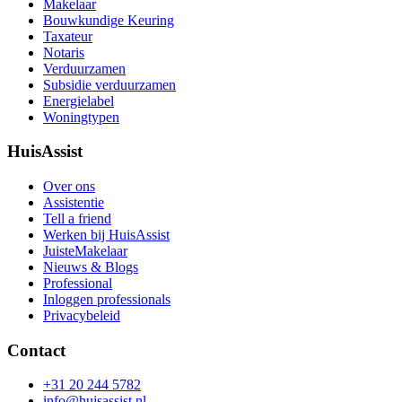
Makelaar
Bouwkundige Keuring
Taxateur
Notaris
Verduurzamen
Subsidie verduurzamen
Energielabel
Woningtypen
HuisAssist
Over ons
Assistentie
Tell a friend
Werken bij HuisAssist
JuisteMakelaar
Nieuws & Blogs
Professional
Inloggen professionals
Privacybeleid
Contact
+31 20 244 5782
info@huisassist.nl