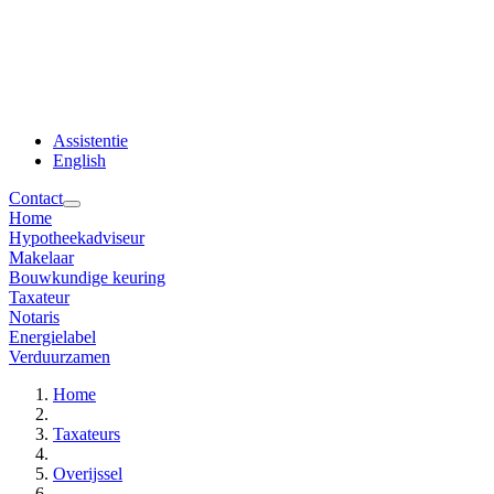
Assistentie
English
Contact
Home
Hypotheekadviseur
Makelaar
Bouwkundige keuring
Taxateur
Notaris
Energielabel
Verduurzamen
Home
Taxateurs
Overijssel