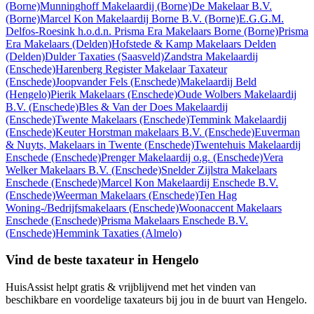
(Borne)
Munninghoff Makelaardij
(Borne)
De Makelaar B.V.
(Borne)
Marcel Kon Makelaardij Borne B.V.
(Borne)
E.G.G.M.
Delfos-Roesink h.o.d.n. Prisma Era Makelaars Borne
(Borne)
Prisma
Era Makelaars
(Delden)
Hofstede & Kamp Makelaars Delden
(Delden)
Dulder Taxaties
(Saasveld)
Zandstra Makelaardij
(Enschede)
Harenberg Register Makelaar Taxateur
(Enschede)
Joopvander Fels
(Enschede)
Makelaardij Beld
(Hengelo)
Pierik Makelaars
(Enschede)
Oude Wolbers Makelaardij
B.V.
(Enschede)
Bles & Van der Does Makelaardij
(Enschede)
Twente Makelaars
(Enschede)
Temmink Makelaardij
(Enschede)
Keuter Horstman makelaars B.V.
(Enschede)
Euverman
& Nuyts, Makelaars in Twente
(Enschede)
Twentehuis Makelaardij
Enschede
(Enschede)
Prenger Makelaardij o.g.
(Enschede)
Vera
Welker Makelaars B.V.
(Enschede)
Snelder Zijlstra Makelaars
Enschede
(Enschede)
Marcel Kon Makelaardij Enschede B.V.
(Enschede)
Weerman Makelaars
(Enschede)
Ten Hag
Woning-/Bedrijfsmakelaars
(Enschede)
Woonaccent Makelaars
Enschede
(Enschede)
Prisma Makelaars Enschede B.V.
(Enschede)
Hemmink Taxaties
(Almelo)
Vind de beste taxateur in Hengelo
HuisAssist helpt gratis & vrijblijvend met het vinden van
beschikbare en voordelige taxateurs bij jou in de buurt van Hengelo.