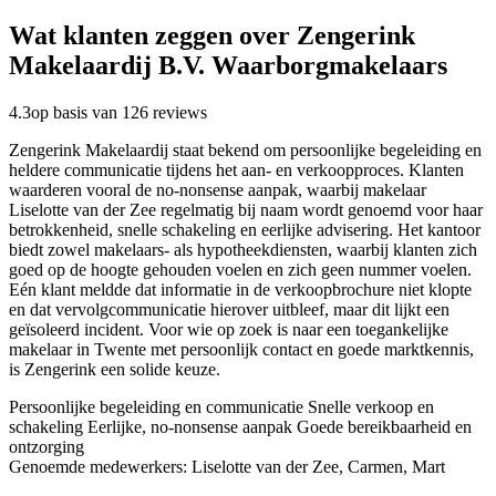
Wat klanten zeggen over Zengerink
Makelaardij B.V. Waarborgmakelaars
4.3
op basis van 126 reviews
Zengerink Makelaardij staat bekend om persoonlijke begeleiding en
heldere communicatie tijdens het aan- en verkoopproces. Klanten
waarderen vooral de no-nonsense aanpak, waarbij makelaar
Liselotte van der Zee regelmatig bij naam wordt genoemd voor haar
betrokkenheid, snelle schakeling en eerlijke advisering. Het kantoor
biedt zowel makelaars- als hypotheekdiensten, waarbij klanten zich
goed op de hoogte gehouden voelen en zich geen nummer voelen.
Eén klant meldde dat informatie in de verkoopbrochure niet klopte
en dat vervolgcommunicatie hierover uitbleef, maar dit lijkt een
geïsoleerd incident. Voor wie op zoek is naar een toegankelijke
makelaar in Twente met persoonlijk contact en goede marktkennis,
is Zengerink een solide keuze.
Persoonlijke begeleiding en communicatie
Snelle verkoop en
schakeling
Eerlijke, no-nonsense aanpak
Goede bereikbaarheid en
ontzorging
Genoemde medewerkers: Liselotte van der Zee, Carmen, Mart