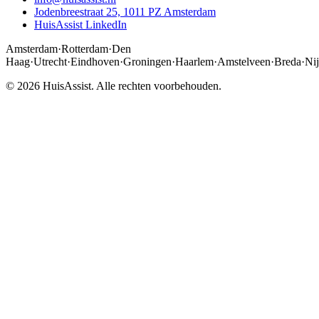
Jodenbreestraat 25, 1011 PZ Amsterdam
HuisAssist LinkedIn
Amsterdam
·
Rotterdam
·
Den
Haag
·
Utrecht
·
Eindhoven
·
Groningen
·
Haarlem
·
Amstelveen
·
Breda
·
Ni
© 2026 HuisAssist. Alle rechten voorbehouden.