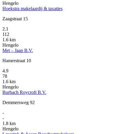
Hengelo
Hoekstra makelaardij & taxaties
Zaagstraat 15
2.1
112
1.6 km
Hengelo
Met – Jaap B.V.
Hamerstraat 10
4.9
78
1.6 km
Hengelo
Burbach Roycroft B.V.
Demmersweg 92
-
-
1.8 km
Hengelo