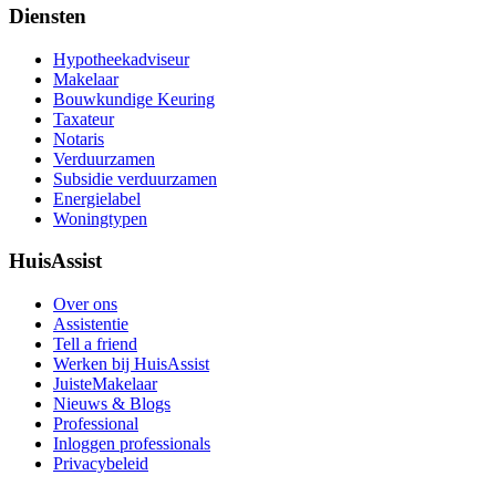
Diensten
Hypotheekadviseur
Makelaar
Bouwkundige Keuring
Taxateur
Notaris
Verduurzamen
Subsidie verduurzamen
Energielabel
Woningtypen
HuisAssist
Over ons
Assistentie
Tell a friend
Werken bij HuisAssist
JuisteMakelaar
Nieuws & Blogs
Professional
Inloggen professionals
Privacybeleid