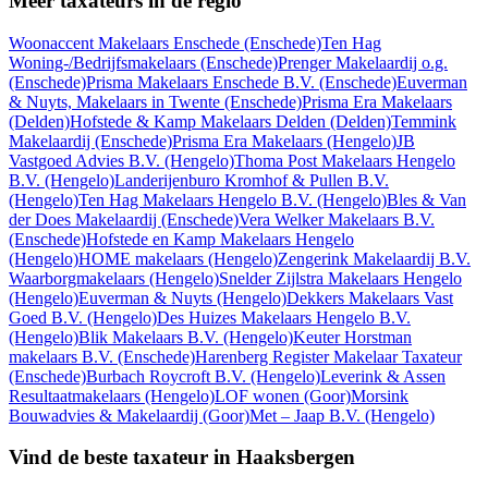
Meer taxateurs in de regio
Woonaccent Makelaars Enschede
(Enschede)
Ten Hag
Woning-/Bedrijfsmakelaars
(Enschede)
Prenger Makelaardij o.g.
(Enschede)
Prisma Makelaars Enschede B.V.
(Enschede)
Euverman
& Nuyts, Makelaars in Twente
(Enschede)
Prisma Era Makelaars
(Delden)
Hofstede & Kamp Makelaars Delden
(Delden)
Temmink
Makelaardij
(Enschede)
Prisma Era Makelaars
(Hengelo)
JB
Vastgoed Advies B.V.
(Hengelo)
Thoma Post Makelaars Hengelo
B.V.
(Hengelo)
Landerijenburo Kromhof & Pullen B.V.
(Hengelo)
Ten Hag Makelaars Hengelo B.V.
(Hengelo)
Bles & Van
der Does Makelaardij
(Enschede)
Vera Welker Makelaars B.V.
(Enschede)
Hofstede en Kamp Makelaars Hengelo
(Hengelo)
HOME makelaars
(Hengelo)
Zengerink Makelaardij B.V.
Waarborgmakelaars
(Hengelo)
Snelder Zijlstra Makelaars Hengelo
(Hengelo)
Euverman & Nuyts
(Hengelo)
Dekkers Makelaars Vast
Goed B.V.
(Hengelo)
Des Huizes Makelaars Hengelo B.V.
(Hengelo)
Blik Makelaars B.V.
(Hengelo)
Keuter Horstman
makelaars B.V.
(Enschede)
Harenberg Register Makelaar Taxateur
(Enschede)
Burbach Roycroft B.V.
(Hengelo)
Leverink & Assen
Resultaatmakelaars
(Hengelo)
LOF wonen
(Goor)
Morsink
Bouwadvies & Makelaardij
(Goor)
Met – Jaap B.V.
(Hengelo)
Vind de beste taxateur in Haaksbergen