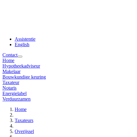
Assistentie
English
Contact
Home
Hypotheekadviseur
Makelaar
Bouwkundige keuring
Taxateur
Notaris
Energielabel
Verduurzamen
Home
Taxateurs
Overijssel