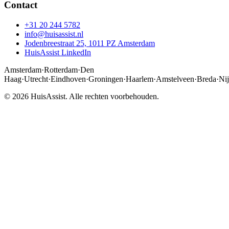
Contact
+31 20 244 5782
info@huisassist.nl
Jodenbreestraat 25, 1011 PZ Amsterdam
HuisAssist LinkedIn
Amsterdam
·
Rotterdam
·
Den
Haag
·
Utrecht
·
Eindhoven
·
Groningen
·
Haarlem
·
Amstelveen
·
Breda
·
Ni
© 2026 HuisAssist. Alle rechten voorbehouden.