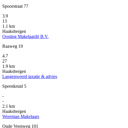
Spoorstraat 77
3.9
13
1.1 km
Haaksbergen
Oosting Makelaardij B.V.
Raaweg 19
4.7
27
1.9 km
Haaksbergen
Langenweerd taxatie & advies
Speenkruid 5
-
-
2.1 km
Haaksbergen
Weerman Makelaars
Oude Veenweg 101