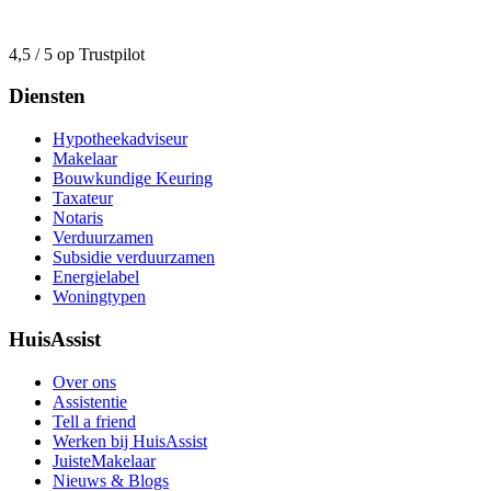
4,5 / 5 op Trustpilot
Diensten
Hypotheekadviseur
Makelaar
Bouwkundige Keuring
Taxateur
Notaris
Verduurzamen
Subsidie verduurzamen
Energielabel
Woningtypen
HuisAssist
Over ons
Assistentie
Tell a friend
Werken bij HuisAssist
JuisteMakelaar
Nieuws & Blogs