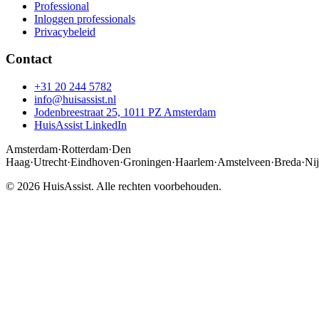
Professional
Inloggen professionals
Privacybeleid
Contact
+31 20 244 5782
info@huisassist.nl
Jodenbreestraat 25, 1011 PZ Amsterdam
HuisAssist LinkedIn
Amsterdam
·
Rotterdam
·
Den
Haag
·
Utrecht
·
Eindhoven
·
Groningen
·
Haarlem
·
Amstelveen
·
Breda
·
Ni
© 2026 HuisAssist. Alle rechten voorbehouden.