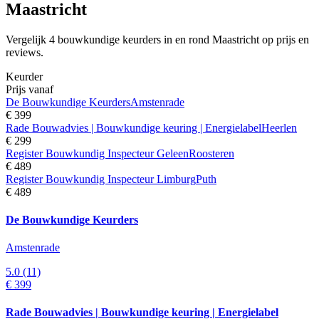
Maastricht
Vergelijk 4 bouwkundige keurders in en rond Maastricht op prijs en
reviews.
Keurder
Prijs vanaf
De Bouwkundige Keurders
Amstenrade
€ 399
Rade Bouwadvies | Bouwkundige keuring | Energielabel
Heerlen
€ 299
Register Bouwkundig Inspecteur Geleen
Roosteren
€ 489
Register Bouwkundig Inspecteur Limburg
Puth
€ 489
De Bouwkundige Keurders
Amstenrade
5.0
(11)
€ 399
Rade Bouwadvies | Bouwkundige keuring | Energielabel