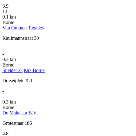
3.9
13
0.1 km
Borne
Van Ommen Taxaties
Kaufmannstraat 30
-
-
0.3 km
Borne
Snelder Zijlstra Borne
Dorsetplein 9 d
-
-
0.3 km
Borne
De Makelaar B.V.
Grotestraat 186
4.8