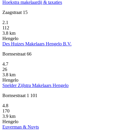
Hoekstra makelaardij & taxaties
Zaagstraat 15
2.1
112
3.8 km
Hengelo
Des Huizes Makelaars Hengelo B.V.
Bornsestraat 66
4.7
26
3.8 km
Hengelo
Snelder Zijlstra Makelaars Hengelo
Bornsestraat 1 101
4.8
170
3.9 km
Hengelo
Euverman & Nuyts