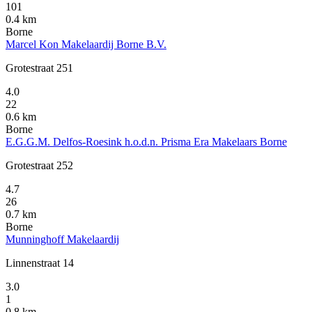
101
0.4 km
Borne
Marcel Kon Makelaardij Borne B.V.
Grotestraat 251
4.0
22
0.6 km
Borne
E.G.G.M. Delfos-Roesink h.o.d.n. Prisma Era Makelaars Borne
Grotestraat 252
4.7
26
0.7 km
Borne
Munninghoff Makelaardij
Linnenstraat 14
3.0
1
0.8 km