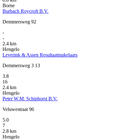
Borne
Burbach Roycroft B.V.
Demmersweg 92
-
-
2.4 km
Hengelo
Leverink & Assen Resultaatmakelaars
Demmersweg 3 13
3.8
16
2.4 km
Hengelo
Peter W.M. Schiphorst B.V.
Veluwestraat 96
5.0
7
2.8 km
Hengelo