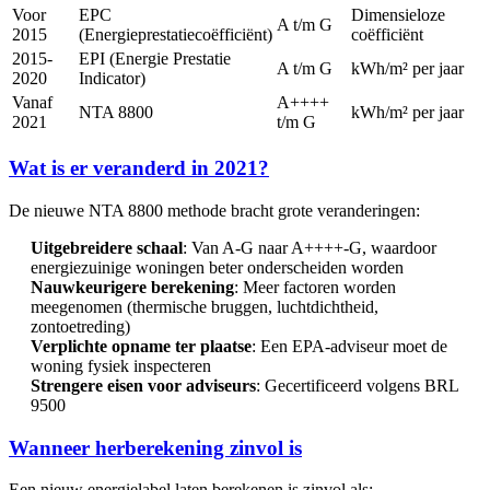
Voor
EPC
Dimensieloze
A t/m G
2015
(Energieprestatiecoëfficiënt)
coëfficiënt
2015-
EPI (Energie Prestatie
A t/m G
kWh/m² per jaar
2020
Indicator)
Vanaf
A++++
NTA 8800
kWh/m² per jaar
2021
t/m G
Wat is er veranderd in 2021?
De nieuwe NTA 8800 methode bracht grote veranderingen:
Uitgebreidere schaal
: Van A-G naar A++++-G, waardoor
energiezuinige woningen beter onderscheiden worden
Nauwkeurigere berekening
: Meer factoren worden
meegenomen (thermische bruggen, luchtdichtheid,
zontoetreding)
Verplichte opname ter plaatse
: Een EPA-adviseur moet de
woning fysiek inspecteren
Strengere eisen voor adviseurs
: Gecertificeerd volgens BRL
9500
Wanneer herberekening zinvol is
Een nieuw energielabel laten berekenen is zinvol als: