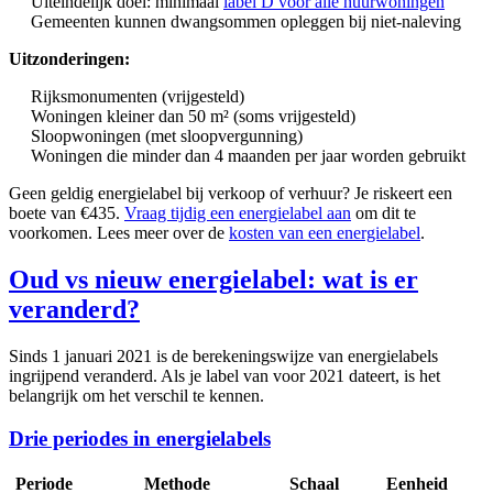
Uiteindelijk doel: minimaal
label D voor alle huurwoningen
Gemeenten kunnen dwangsommen opleggen bij niet-naleving
Uitzonderingen:
Rijksmonumenten (vrijgesteld)
Woningen kleiner dan 50 m² (soms vrijgesteld)
Sloopwoningen (met sloopvergunning)
Woningen die minder dan 4 maanden per jaar worden gebruikt
Geen geldig energielabel bij verkoop of verhuur? Je riskeert een
boete van €435.
Vraag tijdig een energielabel aan
om dit te
voorkomen. Lees meer over de
kosten van een energielabel
.
Oud vs nieuw energielabel: wat is er
veranderd?
Sinds 1 januari 2021 is de berekeningswijze van energielabels
ingrijpend veranderd. Als je label van voor 2021 dateert, is het
belangrijk om het verschil te kennen.
Drie periodes in energielabels
Periode
Methode
Schaal
Eenheid