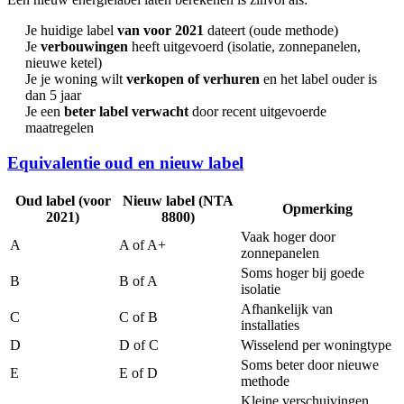
Je huidige label
van voor 2021
dateert (oude methode)
Je
verbouwingen
heeft uitgevoerd (isolatie, zonnepanelen,
nieuwe ketel)
Je je woning wilt
verkopen of verhuren
en het label ouder is
dan 5 jaar
Je een
beter label verwacht
door recent uitgevoerde
maatregelen
Equivalentie oud en nieuw label
Oud label (voor
Nieuw label (NTA
Opmerking
2021)
8800)
Vaak hoger door
A
A of A+
zonnepanelen
Soms hoger bij goede
B
B of A
isolatie
Afhankelijk van
C
C of B
installaties
D
D of C
Wisselend per woningtype
Soms beter door nieuwe
E
E of D
methode
Kleine verschuivingen