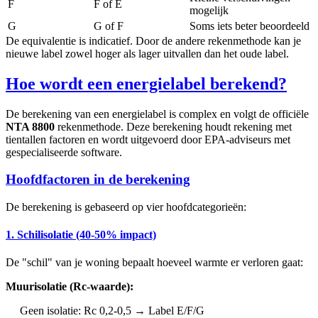
F
F of E
mogelijk
G
G of F
Soms iets beter beoordeeld
De equivalentie is indicatief. Door de andere rekenmethode kan je
nieuwe label zowel hoger als lager uitvallen dan het oude label.
Hoe wordt een energielabel berekend?
De berekening van een energielabel is complex en volgt de officiële
NTA 8800
rekenmethode. Deze berekening houdt rekening met
tientallen factoren en wordt uitgevoerd door EPA-adviseurs met
gespecialiseerde software.
Hoofdfactoren in de berekening
De berekening is gebaseerd op vier hoofdcategorieën:
1. Schilisolatie (40-50% impact)
De "schil" van je woning bepaalt hoeveel warmte er verloren gaat:
Muurisolatie (Rc-waarde):
Geen isolatie: Rc 0,2-0,5 → Label E/F/G