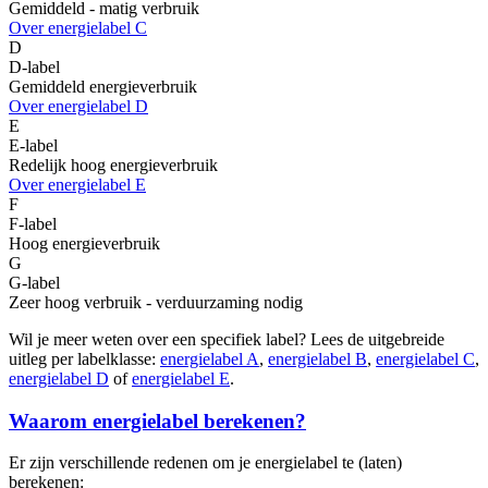
Gemiddeld - matig verbruik
Over energielabel C
D
D-label
Gemiddeld energieverbruik
Over energielabel D
E
E-label
Redelijk hoog energieverbruik
Over energielabel E
F
F-label
Hoog energieverbruik
G
G-label
Zeer hoog verbruik - verduurzaming nodig
Wil je meer weten over een specifiek label? Lees de uitgebreide
uitleg per labelklasse:
energielabel A
,
energielabel B
,
energielabel C
,
energielabel D
of
energielabel E
.
Waarom energielabel berekenen?
Er zijn verschillende redenen om je energielabel te (laten)
berekenen: