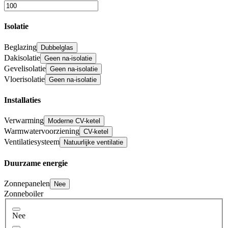
Isolatie
Beglazing
Dubbelglas
Dakisolatie
Geen na-isolatie
Gevelisolatie
Geen na-isolatie
Vloerisolatie
Geen na-isolatie
Installaties
Verwarming
Moderne CV-ketel
Warmwatervoorziening
CV-ketel
Ventilatiesysteem
Natuurlijke ventilatie
Duurzame energie
Zonnepanelen
Nee
Zonneboiler
Nee