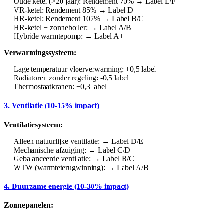
Oude ketel (>20 jaar): Rendement 70% → Label E/F
VR-ketel: Rendement 85% → Label D
HR-ketel: Rendement 107% → Label B/C
HR-ketel + zonneboiler: → Label A/B
Hybride warmtepomp: → Label A+
Verwarmingssysteem:
Lage temperatuur vloerverwarming: +0,5 label
Radiatoren zonder regeling: -0,5 label
Thermostaatkranen: +0,3 label
3. Ventilatie (10-15% impact)
Ventilatiesysteem:
Alleen natuurlijke ventilatie: → Label D/E
Mechanische afzuiging: → Label C/D
Gebalanceerde ventilatie: → Label B/C
WTW (warmteterugwinning): → Label A/B
4. Duurzame energie (10-30% impact)
Zonnepanelen: