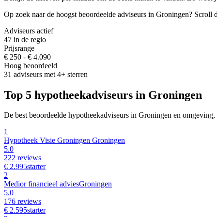
Op zoek naar de hoogst beoordeelde adviseurs in Groningen? Scroll da
Adviseurs actief
47 in de regio
Prijsrange
€ 250 - € 4.090
Hoog beoordeeld
31 adviseurs met 4+ sterren
Top 5 hypotheekadviseurs in Groningen
De best beoordeelde hypotheekadviseurs in Groningen en omgeving, 
1
Hypotheek Visie Groningen
Groningen
5.0
222 reviews
€ 2.995
starter
2
Medior financieel advies
Groningen
5.0
176 reviews
€ 2.595
starter