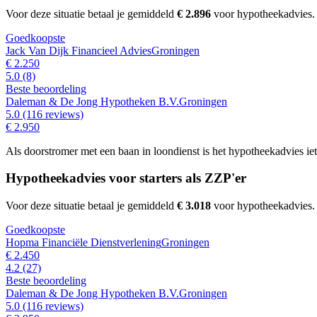
Voor deze situatie betaal je gemiddeld
€ 2.896
voor hypotheekadvies
Goedkoopste
Jack Van Dijk Financieel Advies
Groningen
€ 2.250
5.0
(8)
Beste beoordeling
Daleman & De Jong Hypotheken B.V.
Groningen
5.0
(116 reviews)
€ 2.950
Als doorstromer met een baan in loondienst is het hypotheekadvies i
Hypotheekadvies voor starters als ZZP'er
Voor deze situatie betaal je gemiddeld
€ 3.018
voor hypotheekadvies
Goedkoopste
Hopma Financiële Dienstverlening
Groningen
€ 2.450
4.2
(27)
Beste beoordeling
Daleman & De Jong Hypotheken B.V.
Groningen
5.0
(116 reviews)