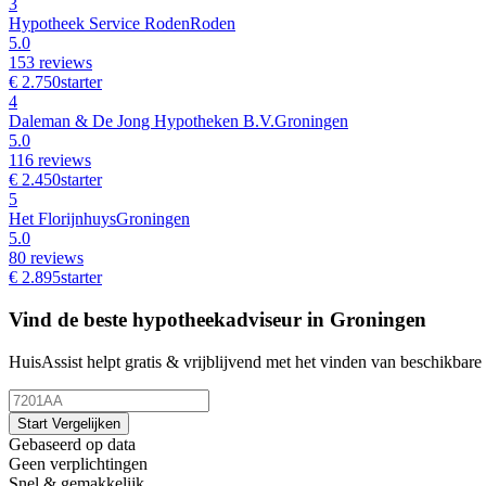
3
Hypotheek Service Roden
Roden
5.0
153 reviews
€ 2.750
starter
4
Daleman & De Jong Hypotheken B.V.
Groningen
5.0
116 reviews
€ 2.450
starter
5
Het Florijnhuys
Groningen
5.0
80 reviews
€ 2.895
starter
Vind de beste hypotheekadviseur in Groningen
HuisAssist helpt gratis & vrijblijvend met het vinden van beschikbare 
Start Vergelijken
Gebaseerd op data
Geen verplichtingen
Snel & gemakkelijk