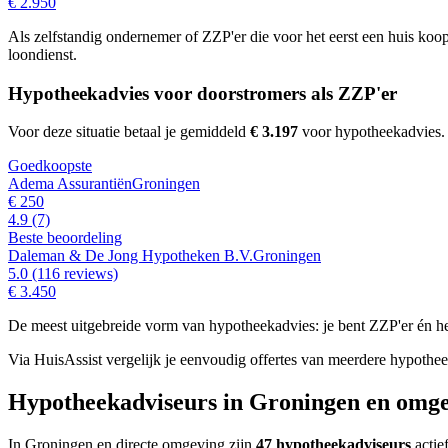
€ 2.950
Als zelfstandig ondernemer of ZZP'er die voor het eerst een huis koo
loondienst.
Hypotheekadvies voor doorstromers als ZZP'er
Voor deze situatie betaal je gemiddeld
€ 3.197
voor hypotheekadvies
Goedkoopste
Adema Assurantiën
Groningen
€ 250
4.9
(7)
Beste beoordeling
Daleman & De Jong Hypotheken B.V.
Groningen
5.0
(116 reviews)
€ 3.450
De meest uitgebreide vorm van hypotheekadvies: je bent ZZP'er én h
Via HuisAssist vergelijk je eenvoudig offertes van meerdere hypothe
Hypotheekadviseurs in Groningen en omg
In Groningen en directe omgeving zijn
47 hypotheekadviseurs
actie