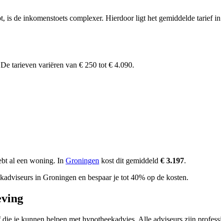
pt, is de inkomenstoets complexer. Hierdoor ligt het gemiddelde tarief 
.
De tarieven variëren van € 250 tot € 4.090.
ebt al een woning. In
Groningen
kost dit gemiddeld
€ 3.197
.
ekadviseurs in Groningen en bespaar je tot 40% op de kosten.
eving
f die je kunnen helpen met hypotheekadvies. Alle adviseurs zijn profes