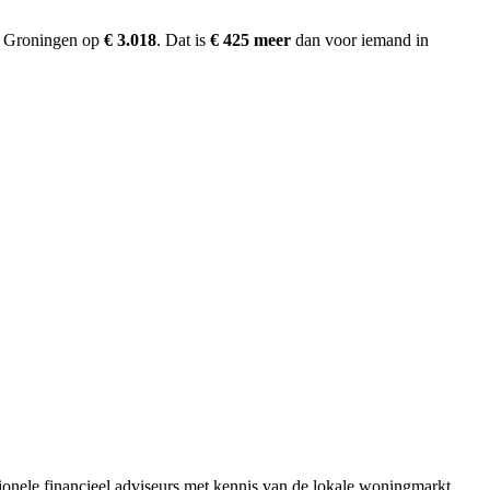
in Groningen op
€ 3.018
.
Dat is
€ 425 meer
dan voor iemand in
sionele financieel adviseurs met kennis van de lokale woningmarkt.