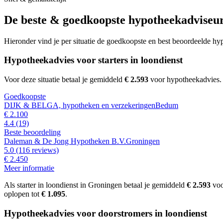
De beste & goedkoopste hypotheekadviseurs
Hieronder vind je per situatie de goedkoopste en best beoordeelde h
Hypotheekadvies voor starters in loondienst
Voor deze situatie betaal je gemiddeld
€ 2.593
voor hypotheekadvies
Goedkoopste
DIJK & BELGA, hypotheken en verzekeringen
Bedum
€ 2.100
4.4
(19)
Beste beoordeling
Daleman & De Jong Hypotheken B.V.
Groningen
5.0
(116 reviews)
€ 2.450
Meer informatie
Als starter in loondienst in Groningen betaal je gemiddeld
€ 2.593
voo
oplopen tot
€ 1.095
.
Hypotheekadvies voor doorstromers in loondienst