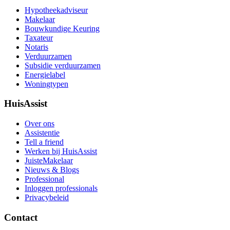
Hypotheekadviseur
Makelaar
Bouwkundige Keuring
Taxateur
Notaris
Verduurzamen
Subsidie verduurzamen
Energielabel
Woningtypen
HuisAssist
Over ons
Assistentie
Tell a friend
Werken bij HuisAssist
JuisteMakelaar
Nieuws & Blogs
Professional
Inloggen professionals
Privacybeleid
Contact