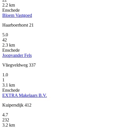
2.2 km
Enschede
Bloem Vastgoed
Haarboerhorst 21
5.0
42
2.3 km
Enschede
Joopvander Fels
Vliegveldweg 337
1.0
1
3.1 km
Enschede
EXTRA Makelaars B.V.
Kuipersdijk 412
4.7
232
3.2 km