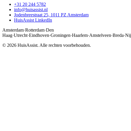
+31 20 244 5782
info@huisassist.nl
Jodenbreestraat 25, 1011 PZ Amsterdam
HuisAssist LinkedIn
Amsterdam
·
Rotterdam
·
Den
Haag
·
Utrecht
·
Eindhoven
·
Groningen
·
Haarlem
·
Amstelveen
·
Breda
·
Ni
© 2026 HuisAssist. Alle rechten voorbehouden.