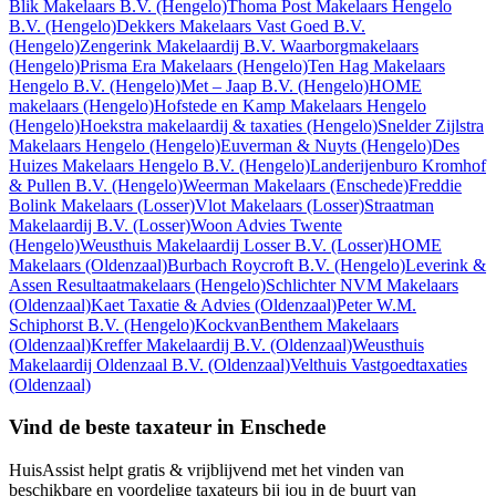
Blik Makelaars B.V.
(Hengelo)
Thoma Post Makelaars Hengelo
B.V.
(Hengelo)
Dekkers Makelaars Vast Goed B.V.
(Hengelo)
Zengerink Makelaardij B.V. Waarborgmakelaars
(Hengelo)
Prisma Era Makelaars
(Hengelo)
Ten Hag Makelaars
Hengelo B.V.
(Hengelo)
Met – Jaap B.V.
(Hengelo)
HOME
makelaars
(Hengelo)
Hofstede en Kamp Makelaars Hengelo
(Hengelo)
Hoekstra makelaardij & taxaties
(Hengelo)
Snelder Zijlstra
Makelaars Hengelo
(Hengelo)
Euverman & Nuyts
(Hengelo)
Des
Huizes Makelaars Hengelo B.V.
(Hengelo)
Landerijenburo Kromhof
& Pullen B.V.
(Hengelo)
Weerman Makelaars
(Enschede)
Freddie
Bolink Makelaars
(Losser)
Vlot Makelaars
(Losser)
Straatman
Makelaardij B.V.
(Losser)
Woon Advies Twente
(Hengelo)
Weusthuis Makelaardij Losser B.V.
(Losser)
HOME
Makelaars
(Oldenzaal)
Burbach Roycroft B.V.
(Hengelo)
Leverink &
Assen Resultaatmakelaars
(Hengelo)
Schlichter NVM Makelaars
(Oldenzaal)
Kaet Taxatie & Advies
(Oldenzaal)
Peter W.M.
Schiphorst B.V.
(Hengelo)
KockvanBenthem Makelaars
(Oldenzaal)
Kreffer Makelaardij B.V.
(Oldenzaal)
Weusthuis
Makelaardij Oldenzaal B.V.
(Oldenzaal)
Velthuis Vastgoedtaxaties
(Oldenzaal)
Vind de beste taxateur in Enschede
HuisAssist helpt gratis & vrijblijvend met het vinden van
beschikbare en voordelige taxateurs bij jou in de buurt van