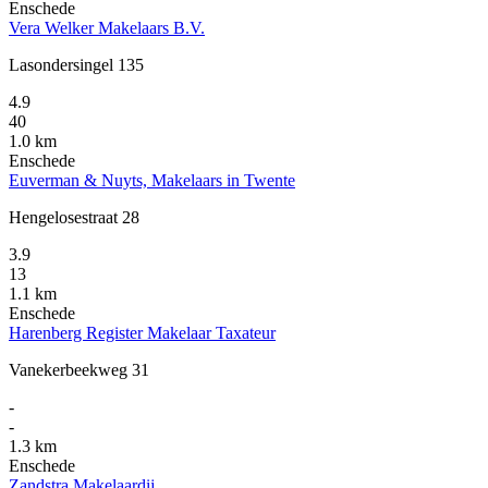
Enschede
Vera Welker Makelaars B.V.
Lasondersingel 135
4.9
40
1.0 km
Enschede
Euverman & Nuyts, Makelaars in Twente
Hengelosestraat 28
3.9
13
1.1 km
Enschede
Harenberg Register Makelaar Taxateur
Vanekerbeekweg 31
-
-
1.3 km
Enschede
Zandstra Makelaardij