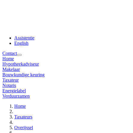
Assistentie
English
Contact
Home
Hypotheekadviseur
Makelaar
Bouwkundige keuring
Taxateur
Notaris
Energielabel
Verduurzamen
Home
Taxateurs
Overijssel