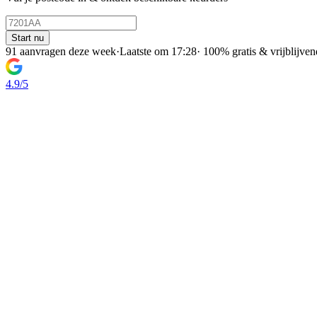
Start nu
91 aanvragen deze week
·
Laatste om 17:28
·
100% gratis & vrijblijven
4.9/5