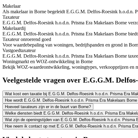
Makelaar
Als makelaar in Borne begeleidt E.G.G.M. Delfos-Roesink h.o.d.n. Pr
Taxateur
E.G.G.M. Delfos-Roesink h.o.d.n. Prisma Era Makelaars Borne verzor
Makelaardij
E.G.G.M. Delfos-Roesink h.o.d.n. Prisma Era Makelaars Borne biedt
Taxateur onroerend goed
Voor waardebepaling van woningen, bedrijfspanden en grond in Borne
Vastgoedtaxateur
E.G.G.M. Delfos-Roesink h.o.d.n. Prisma Era Makelaars Borne taxeer
Woningmarkt en WOZ-ontwikkeling in Borne
Bekijk WOZ-waardeontwikkeling, woningtypes, verkoopprijzen en me
Veelgestelde vragen over E.G.G.M. Delfos
Wat kost een taxatie bij E.G.G.M. Delfos-Roesink h.o.d.n. Prisma Era Ma
Hoe wordt E.G.G.M. Delfos-Roesink h.o.d.n. Prisma Era Makelaars Borne
Hoeveel taxateurs zijn er in de buurt van Borne?
Welke diensten biedt E.G.G.M. Delfos-Roesink h.o.d.n. Prisma Era Makel
Wat zijn de openingstijden van E.G.G.M. Delfos-Roesink h.o.d.n. Prisma
Hoe neem ik contact op met E.G.G.M. Delfos-Roesink h.o.d.n. Prisma Er