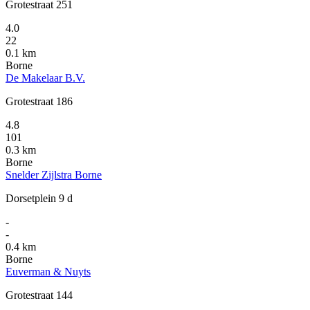
Grotestraat 251
4.0
22
0.1 km
Borne
De Makelaar B.V.
Grotestraat 186
4.8
101
0.3 km
Borne
Snelder Zijlstra Borne
Dorsetplein 9 d
-
-
0.4 km
Borne
Euverman & Nuyts
Grotestraat 144