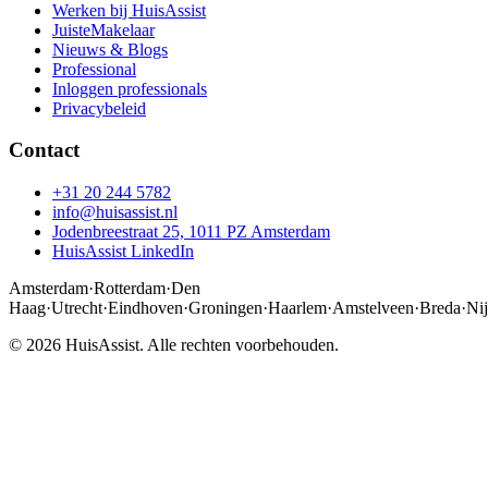
Werken bij HuisAssist
JuisteMakelaar
Nieuws & Blogs
Professional
Inloggen professionals
Privacybeleid
Contact
+31 20 244 5782
info@huisassist.nl
Jodenbreestraat 25, 1011 PZ Amsterdam
HuisAssist LinkedIn
Amsterdam
·
Rotterdam
·
Den
Haag
·
Utrecht
·
Eindhoven
·
Groningen
·
Haarlem
·
Amstelveen
·
Breda
·
Ni
© 2026 HuisAssist. Alle rechten voorbehouden.