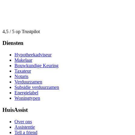
4,5 / 5 op Trustpilot
Diensten
Hypotheekadviseur
Makelaar
Bouwkundige Keuring
Taxateur
Notaris
Verduurzamen
Subsidie verduurzamen
Energielabel
Woningtypen
HuisAssist
Over ons
Assistentie
Tell a friend