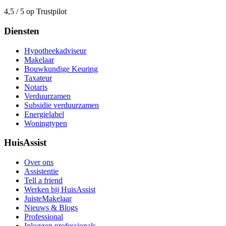
4,5 / 5 op Trustpilot
Diensten
Hypotheekadviseur
Makelaar
Bouwkundige Keuring
Taxateur
Notaris
Verduurzamen
Subsidie verduurzamen
Energielabel
Woningtypen
HuisAssist
Over ons
Assistentie
Tell a friend
Werken bij HuisAssist
JuisteMakelaar
Nieuws & Blogs
Professional
Inloggen professionals