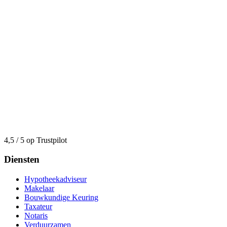
4,5 / 5 op Trustpilot
Diensten
Hypotheekadviseur
Makelaar
Bouwkundige Keuring
Taxateur
Notaris
Verduurzamen