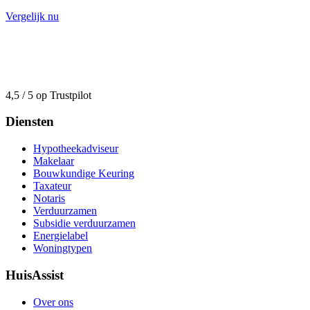
Vergelijk nu
4,5 / 5 op Trustpilot
Diensten
Hypotheekadviseur
Makelaar
Bouwkundige Keuring
Taxateur
Notaris
Verduurzamen
Subsidie verduurzamen
Energielabel
Woningtypen
HuisAssist
Over ons