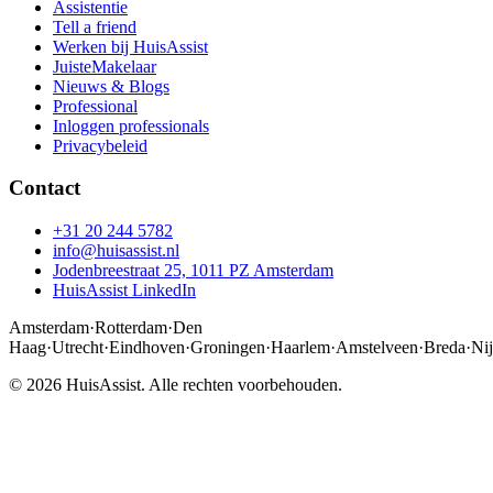
Assistentie
Tell a friend
Werken bij HuisAssist
JuisteMakelaar
Nieuws & Blogs
Professional
Inloggen professionals
Privacybeleid
Contact
+31 20 244 5782
info@huisassist.nl
Jodenbreestraat 25, 1011 PZ Amsterdam
HuisAssist LinkedIn
Amsterdam
·
Rotterdam
·
Den
Haag
·
Utrecht
·
Eindhoven
·
Groningen
·
Haarlem
·
Amstelveen
·
Breda
·
Ni
© 2026 HuisAssist. Alle rechten voorbehouden.