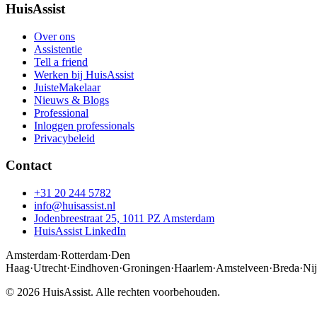
HuisAssist
Over ons
Assistentie
Tell a friend
Werken bij HuisAssist
JuisteMakelaar
Nieuws & Blogs
Professional
Inloggen professionals
Privacybeleid
Contact
+31 20 244 5782
info@huisassist.nl
Jodenbreestraat 25, 1011 PZ Amsterdam
HuisAssist LinkedIn
Amsterdam
·
Rotterdam
·
Den
Haag
·
Utrecht
·
Eindhoven
·
Groningen
·
Haarlem
·
Amstelveen
·
Breda
·
Ni
© 2026 HuisAssist. Alle rechten voorbehouden.