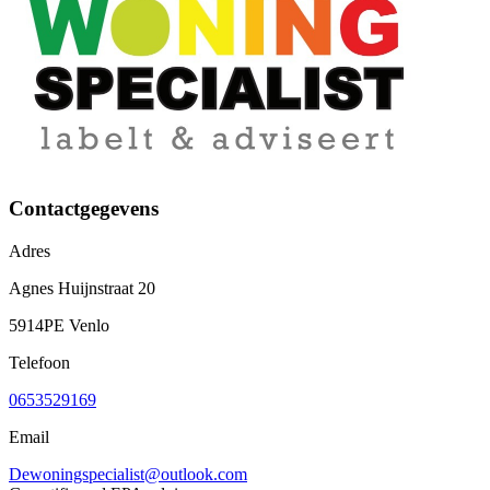
Contactgegevens
Adres
Agnes Huijnstraat 20
5914PE Venlo
Telefoon
0653529169
Email
Dewoningspecialist@outlook.com