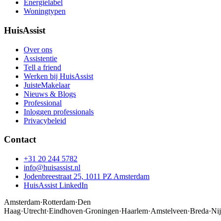
Energielabel
Woningtypen
HuisAssist
Over ons
Assistentie
Tell a friend
Werken bij HuisAssist
JuisteMakelaar
Nieuws & Blogs
Professional
Inloggen professionals
Privacybeleid
Contact
+31 20 244 5782
info@huisassist.nl
Jodenbreestraat 25, 1011 PZ Amsterdam
HuisAssist LinkedIn
Amsterdam
·
Rotterdam
·
Den
Haag
·
Utrecht
·
Eindhoven
·
Groningen
·
Haarlem
·
Amstelveen
·
Breda
·
Ni