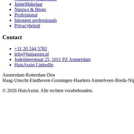
JuisteMakelaar
Nieuws & Blogs
Professional
Inloggen professionals
Privacybeleid
Contact
+31 20 244 5782
info@huisassist.nl
Jodenbreestraat 25, 1011 PZ Amsterdam
HuisAssist LinkedIn
Amsterdam
·
Rotterdam
·
Den
Haag
·
Utrecht
·
Eindhoven
·
Groningen
·
Haarlem
·
Amstelveen
·
Breda
·
Ni
© 2026 HuisAssist. Alle rechten voorbehouden.