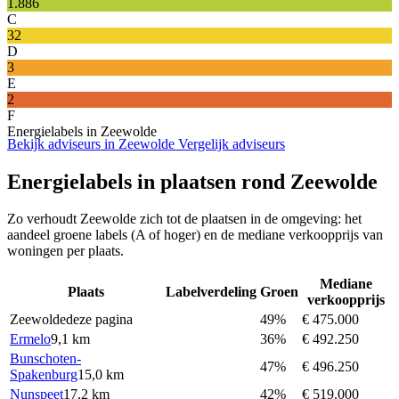
1.886
C
32
D
3
E
2
F
Energielabels in Zeewolde
Bekijk adviseurs in Zeewolde
Vergelijk adviseurs
Energielabels in plaatsen rond Zeewolde
Zo verhoudt Zeewolde zich tot de plaatsen in de omgeving: het
aandeel groene labels (A of hoger) en de mediane verkoopprijs van
woningen per plaats.
Mediane
Plaats
Labelverdeling
Groen
verkoopprijs
Zeewolde
deze pagina
49%
€ 475.000
Ermelo
9,1 km
36%
€ 492.250
Bunschoten-
47%
€ 496.250
Spakenburg
15,0 km
Nunspeet
17,2 km
42%
€ 519.000