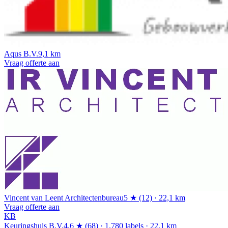
Aqus B.V.
9,1 km
Vraag offerte aan
Vincent van Leent Architectenbureau
5 ★ (12) · 22,1 km
Vraag offerte aan
KB
Keuringshuis B.V.
4,6 ★ (68) · 1.780 labels · 22,1 km