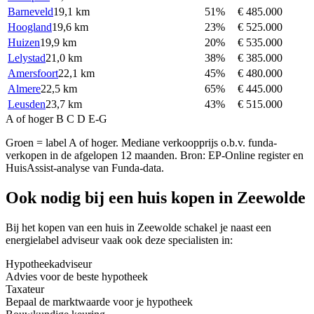
Barneveld
19,1 km
51%
€ 485.000
Hoogland
19,6 km
23%
€ 525.000
Huizen
19,9 km
20%
€ 535.000
Lelystad
21,0 km
38%
€ 385.000
Amersfoort
22,1 km
45%
€ 480.000
Almere
22,5 km
65%
€ 445.000
Leusden
23,7 km
43%
€ 515.000
A of hoger
B
C
D
E-G
Groen = label A of hoger. Mediane verkoopprijs o.b.v. funda-
verkopen in de afgelopen 12 maanden. Bron: EP-Online register en
HuisAssist-analyse van Funda-data.
Ook nodig bij een huis kopen in Zeewolde
Bij het kopen van een huis in Zeewolde schakel je naast een
energielabel adviseur vaak ook deze specialisten in:
Hypotheekadviseur
Advies voor de beste hypotheek
Taxateur
Bepaal de marktwaarde voor je hypotheek