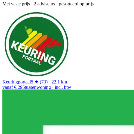
Met vaste prijs
· 2 adviseurs · gesorteerd op prijs
Keuringportaal
5 ★ (73) · 22,1 km
vanaf € 295
tussenwoning · incl. btw