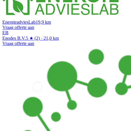
EnergieadviesLab
19,9 km
Vraag offerte aan
EB
Enodes B.V.
5 ★ (2) · 21,0 km
Vraag offerte aan