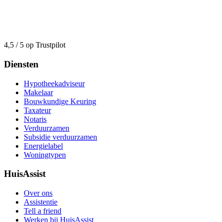
4,5 / 5 op Trustpilot
Diensten
Hypotheekadviseur
Makelaar
Bouwkundige Keuring
Taxateur
Notaris
Verduurzamen
Subsidie verduurzamen
Energielabel
Woningtypen
HuisAssist
Over ons
Assistentie
Tell a friend
Werken bij HuisAssist