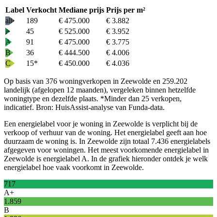
Label
Verkocht
Mediane prijs
Prijs per m²
alle
189
€ 475.000
€ 3.882
A+
45
€ 525.000
€ 3.952
A
91
€ 475.000
€ 3.775
B
36
€ 444.500
€ 4.006
C
15
*
€ 450.000
€ 4.036
Op basis van 376 woningverkopen in Zeewolde en 259.202
landelijk (afgelopen 12 maanden), vergeleken binnen hetzelfde
woningtype en dezelfde plaats.
*Minder dan 25 verkopen,
indicatief.
Bron: HuisAssist-analyse van Funda-data.
Een energielabel voor je woning in Zeewolde is verplicht bij de
verkoop of verhuur van de woning. Het energielabel geeft aan hoe
duurzaam de woning is. In Zeewolde zijn totaal 7.436 energielabels
afgegeven voor woningen. Het meest voorkomende energielabel in
Zeewolde is energielabel A. In de grafiek hieronder ontdek je welk
energielabel hoe vaak voorkomt in Zeewolde.
717
A+
1.859
B