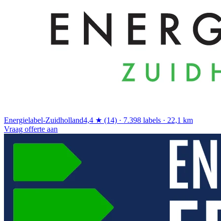
Energielabel-Zuidholland
4,4 ★ (14) · 7.398 labels · 22,1 km
Vraag offerte aan