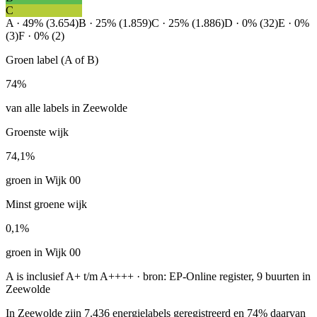
C
A · 49% (3.654)
B · 25% (1.859)
C · 25% (1.886)
D · 0% (32)
E · 0%
(3)
F · 0% (2)
Groen label (A of B)
74%
van alle labels in Zeewolde
Groenste wijk
74,1%
groen in Wijk 00
Minst groene wijk
0,1%
groen in Wijk 00
A is inclusief A+ t/m A++++ · bron: EP-Online register, 9 buurten in
Zeewolde
In Zeewolde zijn 7.436 energielabels geregistreerd en 74% daarvan