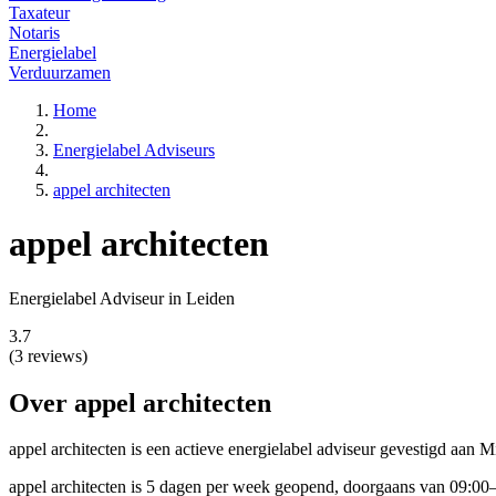
Taxateur
Notaris
Energielabel
Verduurzamen
Home
Energielabel Adviseurs
appel architecten
appel architecten
Energielabel Adviseur in Leiden
3.7
(3 reviews)
Over appel architecten
appel architecten is een actieve energielabel adviseur gevestigd
aan Mi
appel architecten is 5 dagen per week geopend, doorgaans van 09:00