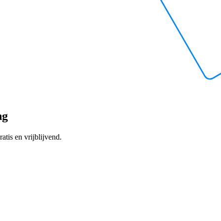
ng
atis en vrijblijvend.