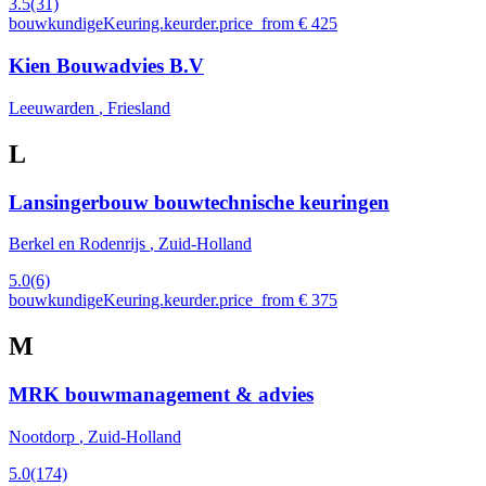
3.5
(31)
bouwkundigeKeuring.keurder.price_from € 425
Kien Bouwadvies B.V
Leeuwarden
, Friesland
L
Lansingerbouw bouwtechnische keuringen
Berkel en Rodenrijs
, Zuid-Holland
5.0
(6)
bouwkundigeKeuring.keurder.price_from € 375
M
MRK bouwmanagement & advies
Nootdorp
, Zuid-Holland
5.0
(174)