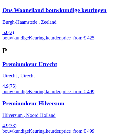
Ons Wooneiland bouwkundige keuringen
Burgh-Haamstede
, Zeeland
5.0
(2)
bouwkundigeKeuring.keurder.price_from € 425
P
Premiumkeur Utrecht
Utrecht
, Utrecht
4.9
(75)
bouwkundigeKeuring.keurder.price_from € 499
Premiumkeur Hilversum
Hilversum
, Noord-Holland
4.9
(33)
bouwkundigeKeuring.keurder.price_from € 499