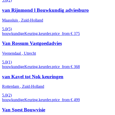
5.0
(2)
van Rijnmond l Bouwkundig adviesburo
Maassluis
, Zuid-Holland
5.0
(5)
bouwkundigeKeuring.keurder.price_from € 375
Van Rossum Vastgoedadvies
Veenendaal
, Utrecht
5.0
(1)
bouwkundigeKeuring.keurder.price_from € 368
van Kavel tot Nok keuringen
Rotterdam
, Zuid-Holland
5.0
(2)
bouwkundigeKeuring.keurder.price_from € 499
Van Soest Bouwvisie