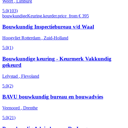
Weert
, Limburg
5.0
(103)
bouwkundigeKeuring.keurder.price_from € 395
Bouwkundig Inspectiebureau v/d Waal
Hoogvliet Rotterdam
, Zuid-Holland
5.0
(1)
Bouwkundige keuring - Keurmerk Vakkundig
gekeurd
Lelystad
, Flevoland
5.0
(2)
BAVU bouwkundig bureau en bouwadvies
Veenoord
, Drenthe
5.0
(21)