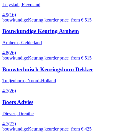
Lelystad
, Flevoland
4.9
(16)
bouwkundigeKeuring.keurder.price_from € 515
Bouwkundige Keuring Arnhem
Arnhem
, Gelderland
4.8
(26)
bouwkundigeKeuring.keurder.price_from € 515
Bouwtechnisch Keuringsburo Dekker
Tuitjenhorn
, Noord-Holland
4.7
(26)
Boers Advies
Diever
, Drenthe
4.7
(77)
bouwkundigeKeuring.keurder.price_from € 425