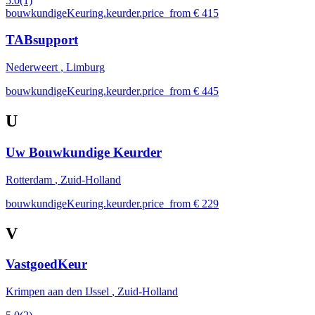
5.0
(1)
bouwkundigeKeuring.keurder.price_from € 415
TABsupport
Nederweert
, Limburg
bouwkundigeKeuring.keurder.price_from € 445
U
Uw Bouwkundige Keurder
Rotterdam
, Zuid-Holland
bouwkundigeKeuring.keurder.price_from € 229
V
VastgoedKeur
Krimpen aan den IJssel
, Zuid-Holland