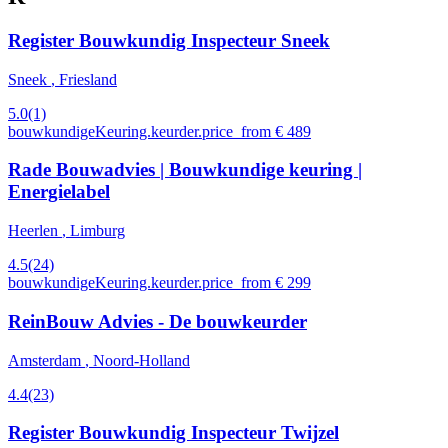
Register Bouwkundig Inspecteur Sneek
Sneek
, Friesland
5.0
(1)
bouwkundigeKeuring.keurder.price_from € 489
Rade Bouwadvies | Bouwkundige keuring |
Energielabel
Heerlen
, Limburg
4.5
(24)
bouwkundigeKeuring.keurder.price_from € 299
ReinBouw Advies - De bouwkeurder
Amsterdam
, Noord-Holland
4.4
(23)
Register Bouwkundig Inspecteur Twijzel