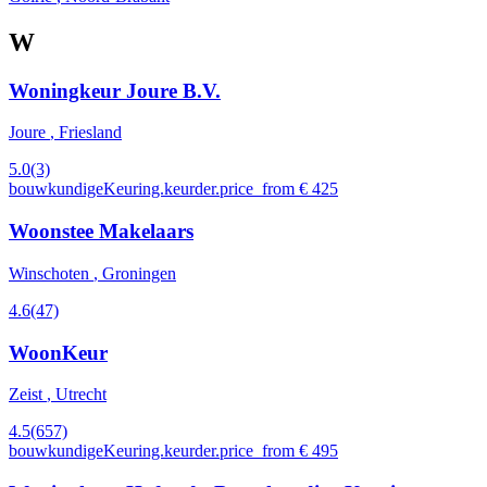
W
Woningkeur Joure B.V.
Joure
, Friesland
5.0
(3)
bouwkundigeKeuring.keurder.price_from € 425
Woonstee Makelaars
Winschoten
, Groningen
4.6
(47)
WoonKeur
Zeist
, Utrecht
4.5
(657)
bouwkundigeKeuring.keurder.price_from € 495