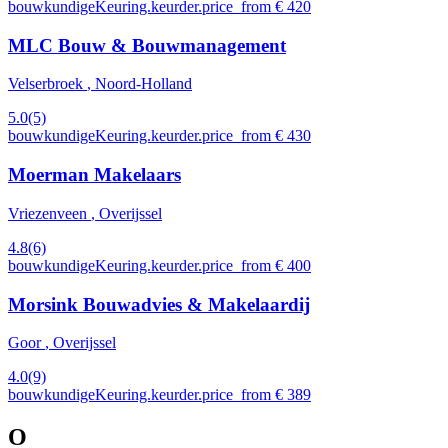
bouwkundigeKeuring.keurder.price_from € 420
MLC Bouw & Bouwmanagement
Velserbroek
, Noord-Holland
5.0
(5)
bouwkundigeKeuring.keurder.price_from € 430
Moerman Makelaars
Vriezenveen
, Overijssel
4.8
(6)
bouwkundigeKeuring.keurder.price_from € 400
Morsink Bouwadvies & Makelaardij
Goor
, Overijssel
4.0
(9)
bouwkundigeKeuring.keurder.price_from € 389
O