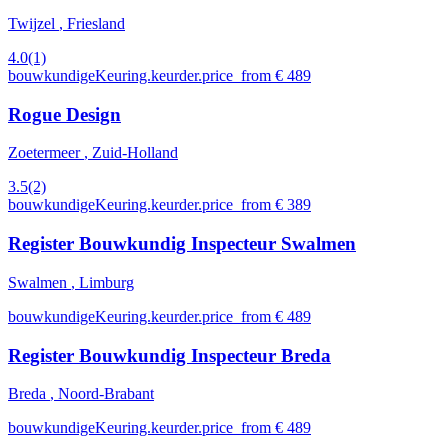
Twijzel
, Friesland
4.0
(1)
bouwkundigeKeuring.keurder.price_from € 489
Rogue Design
Zoetermeer
, Zuid-Holland
3.5
(2)
bouwkundigeKeuring.keurder.price_from € 389
Register Bouwkundig Inspecteur Swalmen
Swalmen
, Limburg
bouwkundigeKeuring.keurder.price_from € 489
Register Bouwkundig Inspecteur Breda
Breda
, Noord-Brabant
bouwkundigeKeuring.keurder.price_from € 489