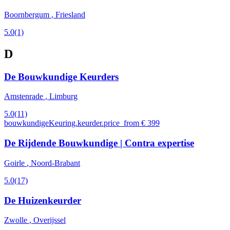
Boornbergum
, Friesland
5.0
(1)
D
De Bouwkundige Keurders
Amstenrade
, Limburg
5.0
(11)
bouwkundigeKeuring.keurder.price_from € 399
De Rijdende Bouwkundige | Contra expertise
Goirle
, Noord-Brabant
5.0
(17)
De Huizenkeurder
Zwolle
, Overijssel