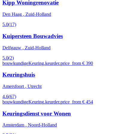
Kipp Woningrenovatie
Den Haag
, Zuid-Holland
5.0
(17)
Kuipersteen Bouwadvies
Delfgauw
, Zuid-Holland
5.0
(2)
bouwkundigeKeuring.keurder.price_from € 390
Keuringshuis
Amersfoort
, Utrecht
4.6
(67)
bouwkundigeKeuring.keurder.price_from € 454
Keuringsdienst voor Wonen
Amsterdam
, Noord-Holland