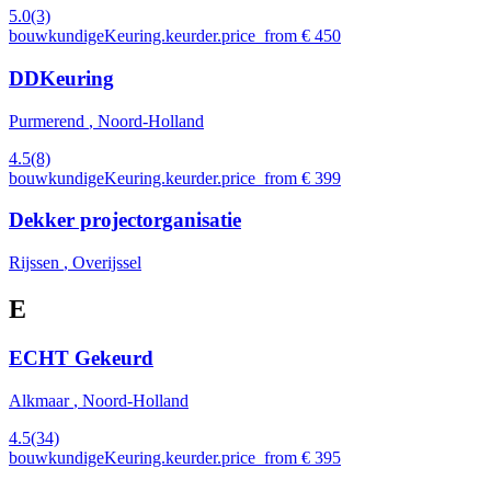
5.0
(3)
bouwkundigeKeuring.keurder.price_from € 450
DDKeuring
Purmerend
, Noord-Holland
4.5
(8)
bouwkundigeKeuring.keurder.price_from € 399
Dekker projectorganisatie
Rijssen
, Overijssel
E
ECHT Gekeurd
Alkmaar
, Noord-Holland
4.5
(34)
bouwkundigeKeuring.keurder.price_from € 395