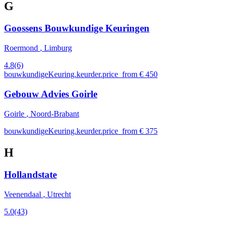
G
Goossens Bouwkundige Keuringen
Roermond
, Limburg
4.8
(6)
bouwkundigeKeuring.keurder.price_from € 450
Gebouw Advies Goirle
Goirle
, Noord-Brabant
bouwkundigeKeuring.keurder.price_from € 375
H
Hollandstate
Veenendaal
, Utrecht
5.0
(43)