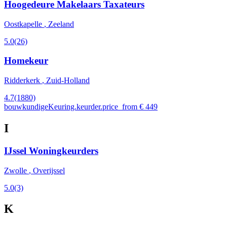
Hoogedeure Makelaars Taxateurs
Oostkapelle
, Zeeland
5.0
(26)
Homekeur
Ridderkerk
, Zuid-Holland
4.7
(1880)
bouwkundigeKeuring.keurder.price_from € 449
I
IJssel Woningkeurders
Zwolle
, Overijssel
5.0
(3)
K