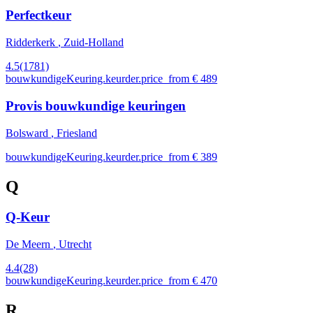
Perfectkeur
Ridderkerk
, Zuid-Holland
4.5
(1781)
bouwkundigeKeuring.keurder.price_from € 489
Provis bouwkundige keuringen
Bolsward
, Friesland
bouwkundigeKeuring.keurder.price_from € 389
Q
Q-Keur
De Meern
, Utrecht
4.4
(28)
bouwkundigeKeuring.keurder.price_from € 470
R