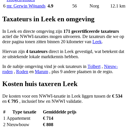
6
mr. Gerwin Wijnands
4.9
56
Norg
12.1 km
Taxateurs in Leek en omgeving
In Leek en directe omgeving zijn
171 gecertificeerde taxateurs
actief die NWWI-taxaties mogen uitvoeren. De taxateurs die we op
deze pagina tonen zitten binnen 20 kilometer van
Leek
.
Hiervan zijn
4 taxateurs
direct in Leek gevestigd, wat betekent dat
ze uitstekende lokale marktkennis hebben.
In de nabije omgeving vind je ook taxateurs in
Tolbert
,
Nieuw-
roden
,
Roden
en
Marum
, plus 9 andere plaatsen in de regio.
Kosten huis taxeren Leek
De kosten voor een NWWI-taxatie in Leek liggen tussen de
€ 534
en
€ 795
, inclusief btw en NWWI validatie.
#
Type taxatie
Gemiddelde prijs
1
Appartement
€ 714
2
Nieuwbouw
€ 808