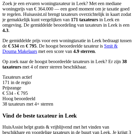
Zoek je een ervaren woningtaxateur in Leek?
Met een mediane
woningprijs van € 364.000 — een goed moment om je taxatie goed
te regelen.
Huisassist.nl brengt taxateurs overzichtelijk in kaart zodat
je gemakkelijk kunt vergelijken van
171 taxateurs
in Leek en
omgeving.
De gemiddelde beoordeling van taxateurs in Leek is een
4.3
.
De gemiddelde prijs voor een woningtaxatie in Leek bedraagt
tussen
de
€ 534
en
€ 795
.
De hoogst beoordeelde taxateur is
Smit &
Douma Makelaars
met een score van
4.9 sterren
.
Op zoek naar de hoogst beoordeelde taxateurs in Leek? Er zijn
38
taxateurs
met 4 of meer sterren beschikbaar.
Taxateurs actief
171 in de regio
Prijsrange
€ 534 - € 795
Hoog beoordeeld
38 taxateurs met 4+ sterren
Vind de beste taxateur in Leek
HuisAssist helpt gratis & vrijblijvend met het vinden van
beschikbare en voordelige taxateurs in de buurt van Leek. Je krijgt 3