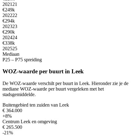
2021
21
€249k
2022
22
€294k
2023
23
€290k
2024
24
€338k
2025
25
Mediaan
P25 – P75 spreiding
WOZ-waarde per buurt in Leek
De WOZ-waarde verschilt per buurt in Leek. Hieronder zie je de
mediane WOZ-waarde per buurt vergeleken met het
stadsgemiddelde.
Buitengebied ten zuiden van Leek
€ 364.000
+8%
Centrum Leek en omgeving
€ 265.500
-21%