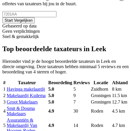
offertes van taxateurs bij jou in de buurt.
Start Vergelijken
Gebaseerd op data
Geen verplichtingen
Snel & gemakkelijk
Top beoordeelde taxateurs in Leek
Hieronder vind je de hoogst beoordeelde taxateurs in Leek en
directe omgeving. Deze taxateurs hebben minimaal 5 reviews en een
beoordeling van 4 sterren of hoger.
#
Taxateur
Beoordeling
Reviews
Locatie
Afstand
1
Havinga makelaardij
5.0
5
Zuidhorn
8 km
2
Makelaardij Kuilema
5.0
9
Groningen
11.5 km
3
Groot Makelaars
5.0
7
Groningen
12.7 km
Smit & Douma
4
4.9
30
Roden
4.5 km
Makelaars
Assurantiën &
5
Makelaardij Van
4.9
14
Roden
4.7 km
Hoogen-Roden