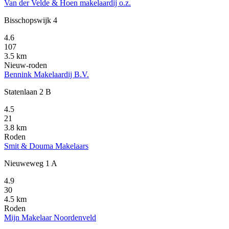
Van der Velde & Hoen makelaardij o.z.
Bisschopswijk 4
4.6
107
3.5 km
Nieuw-roden
Bennink Makelaardij B.V.
Statenlaan 2 B
4.5
21
3.8 km
Roden
Smit & Douma Makelaars
Nieuweweg 1 A
4.9
30
4.5 km
Roden
Mijn Makelaar Noordenveld