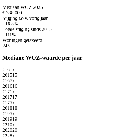
Mediaan WOZ 2025
€ 338.000
Stijging t.o.v. vorig jaar
+16.8%
Totale stijging sinds 2015
+111%
Woningen getaxeerd
245
Mediane WOZ-waarde per jaar
€161k
2015
15
€167k
2016
16
€171k
2017
17
€175k
2018
18
€195k
2019
19
€210k
2020
20
€228k