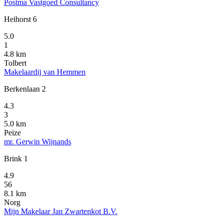
Postma Vastgoed Consultancy
Heihorst 6
5.0
1
4.8 km
Tolbert
Makelaardij van Hemmen
Berkenlaan 2
4.3
3
5.0 km
Peize
mr. Gerwin Wijnands
Brink 1
4.9
56
8.1 km
Norg
Mijn Makelaar Jan Zwartenkot B.V.