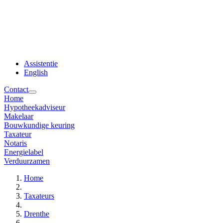
Assistentie
English
Contact
Home
Hypotheekadviseur
Makelaar
Bouwkundige keuring
Taxateur
Notaris
Energielabel
Verduurzamen
Home
Taxateurs
Drenthe