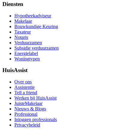
Diensten
Hypotheekadviseur
Makelaar
Bouwkundige Keuring
Taxateur
Notaris
Verduurzamen
Subsidie verduurzamen
Energielabel
Woningtypen
HuisAssist
Over ons
Assistentie
Tell a friend
Werken bij HuisAssist
JuisteMakelaar
Nieuws & Blogs
Professional
Inloggen professionals
Privacybeleid