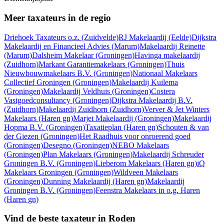
Meer taxateurs in de regio
Driehoek Taxateurs o.z.
(Zuidvelde)
RJ Makelaardij
(Eelde)
Dijkstra
Makelaardij en Financieel Advies
(Marum)
Makelaardij Reinette
(Marum)
Dalsheim Makelaar
(Groningen)
Havinga makelaardij
(Zuidhorn)
Markant Garantiemakelaars
(Groningen)
Thuis
Nieuwbouwmakelaars B.V.
(Groningen)
Nationaal Makelaars
Collectief Groningen
(Groningen)
Makelaardij Kuilema
(Groningen)
Makelaardij Veldhuis
(Groningen)
Costera
Vastgoedconsultancy
(Groningen)
Dijkstra Makelaardij B.V.
(Zuidhorn)
Makelaardij Zuidhorn
(Zuidhorn)
Verver & Jet Winters
Makelaars
(Haren gn)
Marjet Makelaardij
(Groningen)
Makelaardij
Hopma B.V.
(Groningen)
Taxatieplan
(Haren gn)
Schouten & van
der Giezen
(Groningen)
Het Raadhuis voor onroerend goed
(Groningen)
Desegno
(Groningen)
NEBO Makelaars
(Groningen)
Plan Makelaars
(Groningen)
Makelaardij Schreuder
Groningen B.V.
(Groningen)
Lieberom Makelaars
(Haren gn)
iQ
Makelaars Groningen
(Groningen)
Wildveen Makelaars
(Groningen)
Dunning Makelaardij
(Haren gn)
Makelaardij
Groningen B.V.
(Groningen)
Feenstra Makelaars in o.g. Haren
(Haren gn)
Vind de beste taxateur in Roden