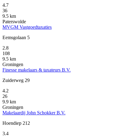
4.7
36
9.5 km
Paterswolde
MVGM Vastgoedtaxaties
Eemsgolaan 5
2.8
108
9.5 km
Groningen
Finesse makelaars & taxateurs B.V.
Zuiderweg 29
4.2
26
9.9 km
Groningen
Makelaardij John Schokker B.V.
Hoendiep 212
3.4