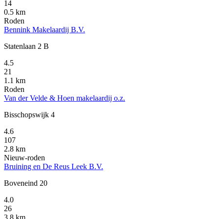
14
0.5 km
Roden
Bennink Makelaardij B.V.
Statenlaan 2 B
4.5
21
1.1 km
Roden
Van der Velde & Hoen makelaardij o.z.
Bisschopswijk 4
4.6
107
2.8 km
Nieuw-roden
Bruining en De Reus Leek B.V.
Boveneind 20
4.0
26
3.8 km