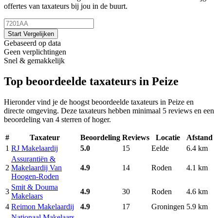
offertes van taxateurs bij jou in de buurt.
Start Vergelijken
Gebaseerd op data
Geen verplichtingen
Snel & gemakkelijk
Top beoordeelde taxateurs in Peize
Hieronder vind je de hoogst beoordeelde taxateurs in Peize en
directe omgeving. Deze taxateurs hebben minimaal 5 reviews en een
beoordeling van 4 sterren of hoger.
#
Taxateur
Beoordeling
Reviews
Locatie
Afstand
1
RJ Makelaardij
5.0
15
Eelde
6.4 km
Assurantiën &
2
Makelaardij Van
4.9
14
Roden
4.1 km
Hoogen-Roden
Smit & Douma
3
4.9
30
Roden
4.6 km
Makelaars
4
Reimon Makelaardij
4.9
17
Groningen
5.9 km
Nationaal Makelaars