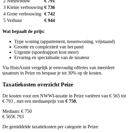
2
Nieuwbouw
€ 791
3
Kleine verbouwing
€ 736
4
Grote verbouwing
€ 742
5
Verhuur
€ 944
Wat bepaalt de prijs:
Type woning (appartement, tussenwoning, vrijstaand)
Grootte en complexiteit van het pand
Urgentie (spoedrapport kost meer)
Ervaring en specialisatie van de taxateur
Via HuisAssist vergelijk je eenvoudig offertes van meerdere
taxateurs in Peize en bespaar je tot 30% op de kosten.
Taxatiekosten overzicht Peize
De kosten voor een NWWI-taxatie in Peize variëren van € 565 tot
€ 793
, met een mediaanprijs van
€ 750
.
Mediaan: € 750
€ 565
€ 793
De gemiddelde taxatiekosten per categorie in Peize: