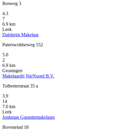
Bosweg 3
4.3
7
6.9 km
Leek
Dalsheim Makelaar
Paterswoldseweg 552
5.0
2
6.9 km
Groningen
Makelaardij NieNoord B.V.
Tolberterstraat 35 a
3.9
14
7.0 km
Leek
Jonkman Garantiemakelaars
Boveneind 18