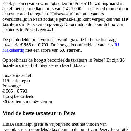
Zoek je een ervaren woningtaxateur in Peize?
De woningmarkt is
actief met een mediane prijs van € 425.000 — een goed moment om
je taxatie goed te regelen.
Huisassist.nl brengt taxateurs
overzichtelijk in kaart zodat je gemakkelijk kunt vergelijken van
119
taxateurs
in Peize en omgeving.
De gemiddelde beoordeling van
taxateurs in Peize is een
4.3
.
De gemiddelde prijs voor een woningtaxatie in Peize bedraagt
tussen de
€ 565
en
€ 793
.
De hoogst beoordeelde taxateur is
RJ
Makelaardij
met een score van
5.0 sterren
.
Op zoek naar de hoogst beoordeelde taxateurs in Peize? Er zijn
36
taxateurs
met 4 of meer sterren beschikbaar.
Taxateurs actief
119 in de regio
Prijsrange
€ 565 - € 793
Hoog beoordeeld
36 taxateurs met 4+ sterren
Vind de beste taxateur in Peize
HuisAssist helpt gratis & vrijblijvend met het vinden van
beschikbare en voordelige taxateurs in de buurt van Peize. Je krijgt 3