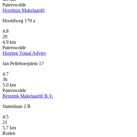
Paterswolde
Hornhuis Makelaardij
Hoofdweg 179 a
4.8
20
4.9 km
Paterswolde
Huizing Totaal Advies
Jan Pelleboerplein 17
4.7
36
5.0 km
Paterswolde
Bennink Makelaardij B.V.
Statenlaan 2 B
4.5
21
5.7 km
Roden