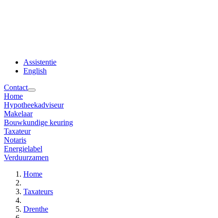
Assistentie
English
Contact
Home
Hypotheekadviseur
Makelaar
Bouwkundige keuring
Taxateur
Notaris
Energielabel
Verduurzamen
Home
Taxateurs
Drenthe