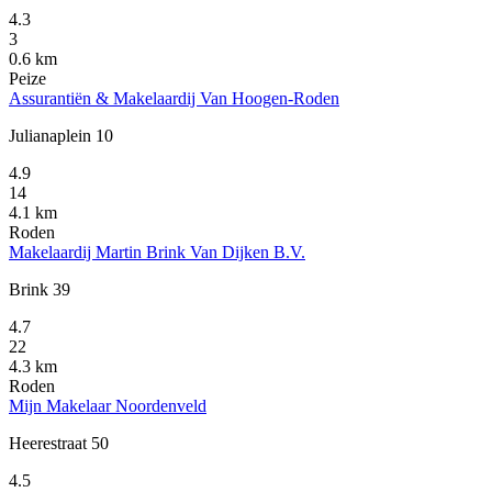
4.3
3
0.6 km
Peize
Assurantiën & Makelaardij Van Hoogen-Roden
Julianaplein 10
4.9
14
4.1 km
Roden
Makelaardij Martin Brink Van Dijken B.V.
Brink 39
4.7
22
4.3 km
Roden
Mijn Makelaar Noordenveld
Heerestraat 50
4.5