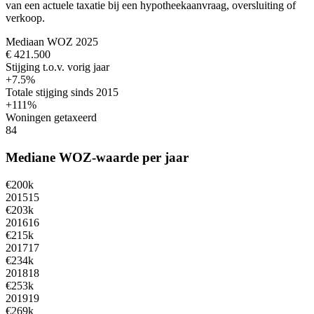
van een actuele taxatie bij een hypotheekaanvraag, oversluiting of
verkoop.
Mediaan WOZ 2025
€ 421.500
Stijging t.o.v. vorig jaar
+7.5%
Totale stijging sinds 2015
+111%
Woningen getaxeerd
84
Mediane WOZ-waarde per jaar
€200k
2015
15
€203k
2016
16
€215k
2017
17
€234k
2018
18
€253k
2019
19
€269k