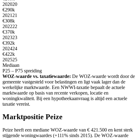
2020
20
€290k
2021
21
€308k
2022
22
€370k
2023
23
€392k
2024
24
€422k
2025
25
Mediaan
P25 – P75 spreiding
WOZ-waarde vs. taxatiewaarde:
De WOZ-waarde wordt door de
gemeente vastgesteld voor belastingen en ligt vaak lager dan de
werkelijke marktwaarde. Een NWWI-taxatie bepaalt de actuele
marktwaarde op basis van recente verkopen, locatie en
woningkwaliteit. Bij een hypotheekaanvraag is altijd een actuele
taxatie vereist.
Marktpositie Peize
Peize heeft een mediane WOZ-waarde van € 421.500 en kent sterk
stijgende woningwaardes (+111% sinds 2015). De WOZ-waarde