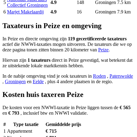
5
4.9
148
Groningen
7.5 km
Collectief Groningen
6
Marjet Makelaardij
4.9
16
Groningen
7.9 km
Taxateurs in Peize en omgeving
In Peize en directe omgeving zijn
119 gecertificeerde taxateurs
actief die NWWI-taxaties mogen uitvoeren. De taxateurs die we op
deze pagina tonen zitten binnen 20 kilometer van
Peize
.
Hiervan zijn
1 taxateurs
direct in Peize gevestigd, wat betekent dat
ze uitstekende lokale marktkennis hebben.
In de nabije omgeving vind je ook taxateurs in
Roden
,
Paterswolde
,
Groningen
en
Eelde
, plus 4 andere plaatsen in de regio.
Kosten huis taxeren Peize
De kosten voor een NWWI-taxatie in Peize liggen tussen de
€ 565
en
€ 793
, inclusief btw en NWWI validatie.
#
Type taxatie
Gemiddelde prijs
1
Appartement
€ 715