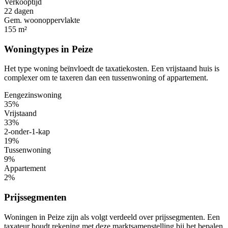
Verkooptijd
22 dagen
Gem. woonoppervlakte
155 m²
Woningtypes in Peize
Het type woning beïnvloedt de taxatiekosten. Een vrijstaand huis is
complexer om te taxeren dan een tussenwoning of appartement.
Eengezinswoning
35%
Vrijstaand
33%
2-onder-1-kap
19%
Tussenwoning
9%
Appartement
2%
Prijssegmenten
Woningen in Peize zijn als volgt verdeeld over prijssegmenten. Een
taxateur houdt rekening met deze marktsamenstelling bij het bepalen