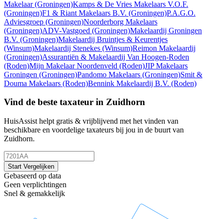
Makelaar
(Groningen)
Kamps & De Vries Makelaars V.O.F.
(Groningen)
F1 & Riant Makelaars B.V.
(Groningen)
P.A.G.O.
Adviesgroep
(Groningen)
Noorderborg Makelaars
(Groningen)
ADV-Vastgoed
(Groningen)
Makelaardij Groningen
B.V.
(Groningen)
Makelaardij Bruintjes & Keurentjes
(Winsum)
Makelaardij Stenekes
(Winsum)
Reimon Makelaardij
(Groningen)
Assurantiën & Makelaardij Van Hoogen-Roden
(Roden)
Mijn Makelaar Noordenveld
(Roden)
JIP Makelaars
Groningen
(Groningen)
Pandomo Makelaars
(Groningen)
Smit &
Douma Makelaars
(Roden)
Bennink Makelaardij B.V.
(Roden)
Vind de beste taxateur in Zuidhorn
HuisAssist helpt gratis & vrijblijvend met het vinden van
beschikbare en voordelige taxateurs bij jou in de buurt van
Zuidhorn.
Start Vergelijken
Gebaseerd op data
Geen verplichtingen
Snel & gemakkelijk