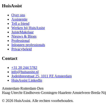
HuisAssist
Over ons
Assistentie
Tell a friend
Werken bij HuisAssist
JuisteMakelaar
Nieuws & Blogs
Professional
Inloggen professionals
Privacybeleid
Contact
+31 20 244 5782
info@huisassist.nl
Jodenbreestraat 25, 1011 PZ Amsterdam
HuisAssist LinkedIn
Amsterdam
·
Rotterdam
·
Den
Haag
·
Utrecht
·
Eindhoven
·
Groningen
·
Haarlem
·
Amstelveen
·
Breda
·
Ni
© 2026 HuisAssist. Alle rechten voorbehouden.