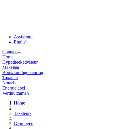
Assistentie
English
Contact
Home
Hypotheekadviseur
Makelaar
Bouwkundige keuring
Taxateur
Notaris
Energielabel
Verduurzamen
Home
Taxateurs
Groningen