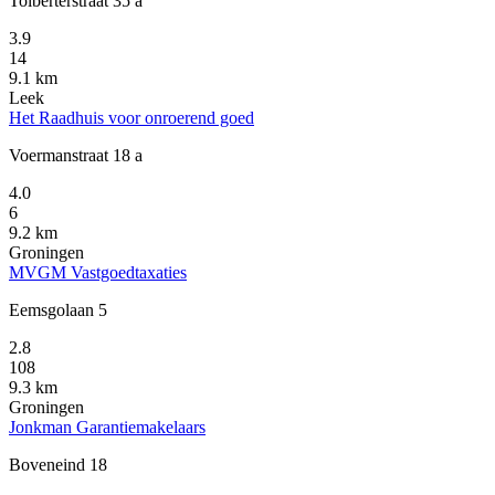
Tolberterstraat 35 a
3.9
14
9.1 km
Leek
Het Raadhuis voor onroerend goed
Voermanstraat 18 a
4.0
6
9.2 km
Groningen
MVGM Vastgoedtaxaties
Eemsgolaan 5
2.8
108
9.3 km
Groningen
Jonkman Garantiemakelaars
Boveneind 18