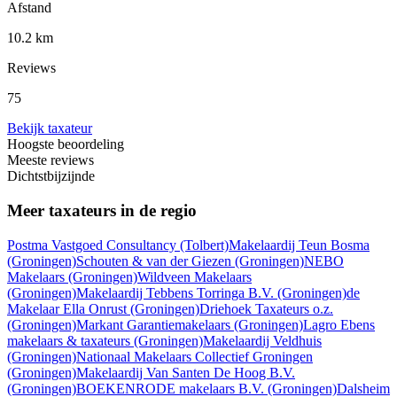
Afstand
10.2 km
Reviews
75
Bekijk taxateur
Hoogste beoordeling
Meeste reviews
Dichtstbijzijnde
Meer taxateurs in de regio
Postma Vastgoed Consultancy
(Tolbert)
Makelaardij Teun Bosma
(Groningen)
Schouten & van der Giezen
(Groningen)
NEBO
Makelaars
(Groningen)
Wildveen Makelaars
(Groningen)
Makelaardij Tebbens Torringa B.V.
(Groningen)
de
Makelaar Ella Onrust
(Groningen)
Driehoek Taxateurs o.z.
(Groningen)
Markant Garantiemakelaars
(Groningen)
Lagro Ebens
makelaars & taxateurs
(Groningen)
Makelaardij Veldhuis
(Groningen)
Nationaal Makelaars Collectief Groningen
(Groningen)
Makelaardij Van Santen De Hoog B.V.
(Groningen)
BOEKENRODE makelaars B.V.
(Groningen)
Dalsheim