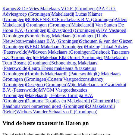
Kamps & De Vries Makelaars V.O.F.
(Groningen)
P.A.G.O.
Adviesgroep
(Groningen)
Makelaardij Lucas Klamer
(Groningen)
BOEKENRODE makelaars B.V.
(Groningen)
Alders
Makelaardij Groningen
(Groningen)
Makelaardij Van Santen De
Hoog B.V.
(Groningen)
050vastgoed
(Groningen)
ADV-Vastgoed
(Groningen)
Noorderborg Makelaars
(Groningen)
Thuis
Nieuwbouwmakelaars B.V.
(Groningen)
Schouten & van der Giezen
(Groningen)
NEBO Makelaars
(Groningen)
Huizing Totaal Advies
(Paterswolde)
Wildveen Makelaars
(Groningen)
Driehoek Taxateurs
o.z.
(Groningen)
de Makelaar Ella Onrust
(Groningen)
Makelaardij
Teun Bosma
(Groningen)
Schonenburg Makelaars
(Paterswolde)
Lagro Ebens makelaars & taxateurs
(Groningen)
Hornhuis Makelaardij
(Paterswolde)
iQ Makelaars
Groningen
(Groningen)
Costera Vastgoedconsultancy
(Groningen)
Desegno
(Groningen)
Mijn Makelaar Jan Zwartenkot
B.V.
(Paterswolde)
MVGM Vastgoedtaxaties
(Groningen)
Makelaardij Tebbens Torringa B.V.
(Groningen)
Dantuma Taxaties en Makelaardij
(Glimmen)
Het
Raadhuis voor onroerend goed
(Groningen)
RJ Makelaardij
(Eelde)
Wichers Van der Schaaf v.o.f.
(Groningen)
Vind de beste taxateur in Haren gn
HuisAssist helpt gratis & vrijblijvend met het vinden van