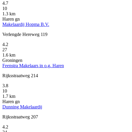
4.7
10
1.3 km
Haren gn
Makelaardij Hopma B.V.
Verlengde Hereweg 119
4.2
27
1.6 km
Groningen
Feenstra Makelaars in o.g. Haren
Rijksstraatweg 214
3.8
10
1.7 km
Haren gn
Dunning Makelaardij
Rijksstraatweg 207
4.2