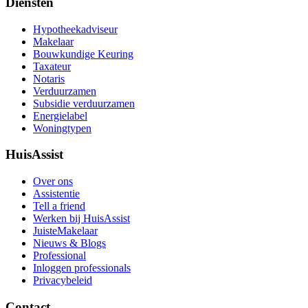
Diensten
Hypotheekadviseur
Makelaar
Bouwkundige Keuring
Taxateur
Notaris
Verduurzamen
Subsidie verduurzamen
Energielabel
Woningtypen
HuisAssist
Over ons
Assistentie
Tell a friend
Werken bij HuisAssist
JuisteMakelaar
Nieuws & Blogs
Professional
Inloggen professionals
Privacybeleid
Contact