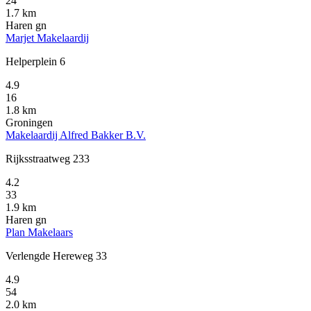
24
1.7 km
Haren gn
Marjet Makelaardij
Helperplein 6
4.9
16
1.8 km
Groningen
Makelaardij Alfred Bakker B.V.
Rijksstraatweg 233
4.2
33
1.9 km
Haren gn
Plan Makelaars
Verlengde Hereweg 33
4.9
54
2.0 km