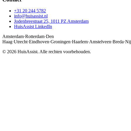
+31 20 244 5782
info@huisassist.nl
Jodenbreestraat 25, 1011 PZ Amsterdam
HuisAssist LinkedIn
Amsterdam
·
Rotterdam
·
Den
Haag
·
Utrecht
·
Eindhoven
·
Groningen
·
Haarlem
·
Amstelveen
·
Breda
·
Ni
© 2026 HuisAssist. Alle rechten voorbehouden.