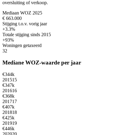
oversluiting of verkoop.
Mediaan WOZ 2025
€ 663.000
Stijging t.o.v. vorig jaar
+3.3%
Totale stijging sinds 2015
+93%
Woningen getaxeerd
32
Mediane WOZ-waarde per jaar
€344k
2015
15
€347k
2016
16
€368k
2017
17
€407k
2018
18
€425k
2019
19
€446k
2020
20