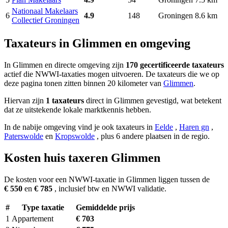
Nationaal Makelaars
6
4.9
148
Groningen
8.6 km
Collectief Groningen
Taxateurs in Glimmen en omgeving
In Glimmen en directe omgeving zijn
170 gecertificeerde taxateurs
actief die NWWI-taxaties mogen uitvoeren. De taxateurs die we op
deze pagina tonen zitten binnen 20 kilometer van
Glimmen
.
Hiervan zijn
1 taxateurs
direct in Glimmen gevestigd, wat betekent
dat ze uitstekende lokale marktkennis hebben.
In de nabije omgeving vind je ook taxateurs in
Eelde
,
Haren gn
,
Paterswolde
en
Kropswolde
, plus 6 andere plaatsen in de regio.
Kosten huis taxeren Glimmen
De kosten voor een NWWI-taxatie in Glimmen liggen tussen de
€ 550
en
€ 785
, inclusief btw en NWWI validatie.
#
Type taxatie
Gemiddelde prijs
1
Appartement
€ 703