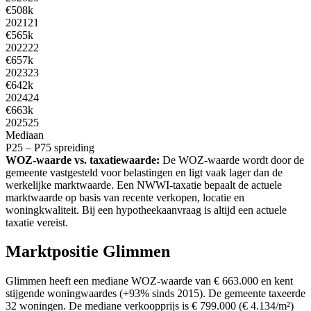
€508k
2021
21
€565k
2022
22
€657k
2023
23
€642k
2024
24
€663k
2025
25
Mediaan
P25 – P75 spreiding
WOZ-waarde vs. taxatiewaarde:
De WOZ-waarde wordt door de
gemeente vastgesteld voor belastingen en ligt vaak lager dan de
werkelijke marktwaarde. Een NWWI-taxatie bepaalt de actuele
marktwaarde op basis van recente verkopen, locatie en
woningkwaliteit. Bij een hypotheekaanvraag is altijd een actuele
taxatie vereist.
Marktpositie Glimmen
Glimmen heeft een mediane WOZ-waarde van € 663.000 en kent
stijgende woningwaardes (+93% sinds 2015). De gemeente taxeerde
32 woningen. De mediane verkoopprijs is € 799.000 (€ 4.134/m²)