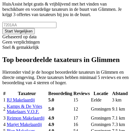
HuisAssist helpt gratis & vrijblijvend met het vinden van
beschikbare en voordelige taxateurs in de buurt van Glimmen. Je
krijgt 3 offertes van taxateurs bij jou in de buurt.
Start Vergelijken
Gebaseerd op data
Geen verplichtingen
Snel & gemakkelijk
Top beoordeelde taxateurs in Glimmen
Hieronder vind je de hoogst beoordeelde taxateurs in Glimmen en
directe omgeving. Deze taxateurs hebben minimaal 5 reviews en een
beoordeling van 4 sterren of hoger.
#
Taxateur
Beoordeling
Reviews
Locatie
Afstand
1
RJ Makelaardij
5.0
15
Eelde
3 km
Kamps & De Vries
2
5.0
12
Groningen
9.1 km
Makelaars V.O.F.
3
Reimon Makelaardij
4.9
17
Groningen
7.1 km
4
Marjet Makelaardij
4.9
16
Groningen
7.3 km
5
Plan Makelaars
4.9
54
Groningen
7.5 km