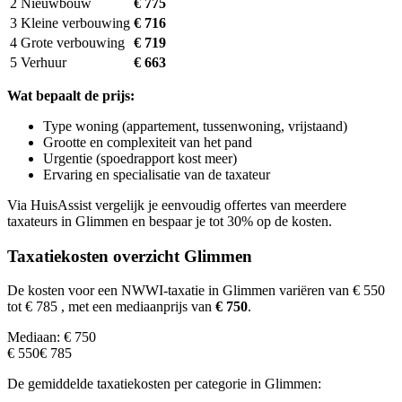
2
Nieuwbouw
€ 775
3
Kleine verbouwing
€ 716
4
Grote verbouwing
€ 719
5
Verhuur
€ 663
Wat bepaalt de prijs:
Type woning (appartement, tussenwoning, vrijstaand)
Grootte en complexiteit van het pand
Urgentie (spoedrapport kost meer)
Ervaring en specialisatie van de taxateur
Via HuisAssist vergelijk je eenvoudig offertes van meerdere
taxateurs in Glimmen en bespaar je tot 30% op de kosten.
Taxatiekosten overzicht Glimmen
De kosten voor een NWWI-taxatie in Glimmen variëren van € 550
tot € 785
, met een mediaanprijs van
€ 750
.
Mediaan: € 750
€ 550
€ 785
De gemiddelde taxatiekosten per categorie in Glimmen: