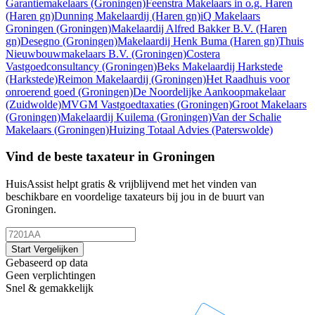
Garantiemakelaars
(Groningen)
Feenstra Makelaars in o.g. Haren
(Haren gn)
Dunning Makelaardij
(Haren gn)
iQ Makelaars
Groningen
(Groningen)
Makelaardij Alfred Bakker B.V.
(Haren
gn)
Desegno
(Groningen)
Makelaardij Henk Buma
(Haren gn)
Thuis
Nieuwbouwmakelaars B.V.
(Groningen)
Costera
Vastgoedconsultancy
(Groningen)
Beks Makelaardij Harkstede
(Harkstede)
Reimon Makelaardij
(Groningen)
Het Raadhuis voor
onroerend goed
(Groningen)
De Noordelijke Aankoopmakelaar
(Zuidwolde)
MVGM Vastgoedtaxaties
(Groningen)
Groot Makelaars
(Groningen)
Makelaardij Kuilema
(Groningen)
Van der Schalie
Makelaars
(Groningen)
Huizing Totaal Advies
(Paterswolde)
Vind de beste taxateur in Groningen
HuisAssist helpt gratis & vrijblijvend met het vinden van
beschikbare en voordelige taxateurs bij jou in de buurt van
Groningen.
Start Vergelijken
Gebaseerd op data
Geen verplichtingen
Snel & gemakkelijk