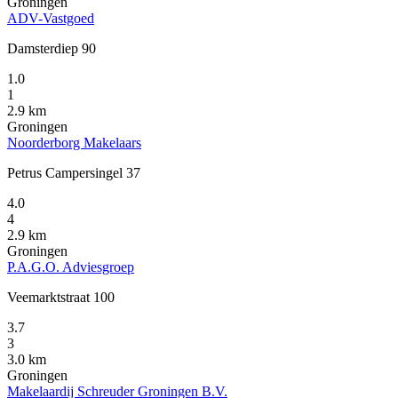
Groningen
ADV-Vastgoed
Damsterdiep 90
1.0
1
2.9 km
Groningen
Noorderborg Makelaars
Petrus Campersingel 37
4.0
4
2.9 km
Groningen
P.A.G.O. Adviesgroep
Veemarktstraat 100
3.7
3
3.0 km
Groningen
Makelaardij Schreuder Groningen B.V.