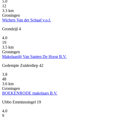
5.0
12
3.3 km
Groningen
Wichers Van der Schaaf v.o.f.
Grondzijl 4
4.0
19
3.5 km
Groningen
Makelaardij Van Santen De Hoog B.V.
Gedempte Zuiderdiep 42
3.8
48
3.6 km
Groningen
BOEKENRODE makelaars B.V.
Ubbo Emmiussingel 19
4.0
9