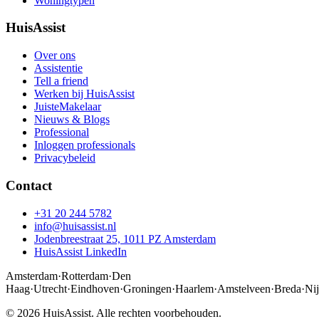
Woningtypen
HuisAssist
Over ons
Assistentie
Tell a friend
Werken bij HuisAssist
JuisteMakelaar
Nieuws & Blogs
Professional
Inloggen professionals
Privacybeleid
Contact
+31 20 244 5782
info@huisassist.nl
Jodenbreestraat 25, 1011 PZ Amsterdam
HuisAssist LinkedIn
Amsterdam
·
Rotterdam
·
Den
Haag
·
Utrecht
·
Eindhoven
·
Groningen
·
Haarlem
·
Amstelveen
·
Breda
·
Ni
© 2026 HuisAssist. Alle rechten voorbehouden.