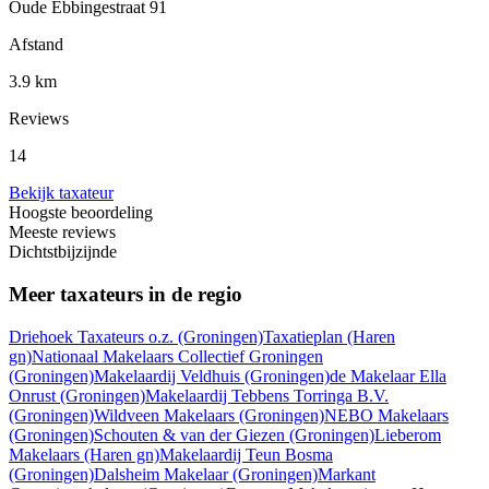
Oude Ebbingestraat 91
Afstand
3.9 km
Reviews
14
Bekijk taxateur
Hoogste beoordeling
Meeste reviews
Dichtstbijzijnde
Meer taxateurs in de regio
Driehoek Taxateurs o.z.
(Groningen)
Taxatieplan
(Haren
gn)
Nationaal Makelaars Collectief Groningen
(Groningen)
Makelaardij Veldhuis
(Groningen)
de Makelaar Ella
Onrust
(Groningen)
Makelaardij Tebbens Torringa B.V.
(Groningen)
Wildveen Makelaars
(Groningen)
NEBO Makelaars
(Groningen)
Schouten & van der Giezen
(Groningen)
Lieberom
Makelaars
(Haren gn)
Makelaardij Teun Bosma
(Groningen)
Dalsheim Makelaar
(Groningen)
Markant