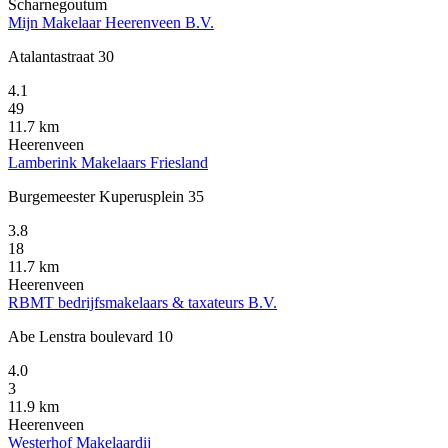
Scharnegoutum
Mijn Makelaar Heerenveen B.V.
Atalantastraat 30
4.1
49
11.7 km
Heerenveen
Lamberink Makelaars Friesland
Burgemeester Kuperusplein 35
3.8
18
11.7 km
Heerenveen
RBMT bedrijfsmakelaars & taxateurs B.V.
Abe Lenstra boulevard 10
4.0
3
11.9 km
Heerenveen
Westerhof Makelaardij