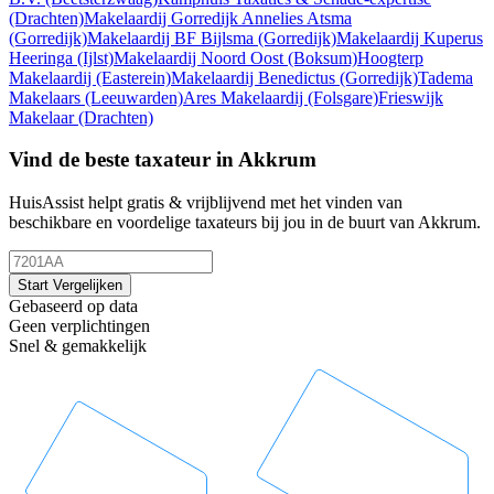
(Drachten)
Makelaardij Gorredijk Annelies Atsma
(Gorredijk)
Makelaardij BF Bijlsma
(Gorredijk)
Makelaardij Kuperus
Heeringa
(Ijlst)
Makelaardij Noord Oost
(Boksum)
Hoogterp
Makelaardij
(Easterein)
Makelaardij Benedictus
(Gorredijk)
Tadema
Makelaars
(Leeuwarden)
Ares Makelaardij
(Folsgare)
Frieswijk
Makelaar
(Drachten)
Vind de beste taxateur in Akkrum
HuisAssist helpt gratis & vrijblijvend met het vinden van
beschikbare en voordelige taxateurs bij jou in de buurt van Akkrum.
Start Vergelijken
Gebaseerd op data
Geen verplichtingen
Snel & gemakkelijk