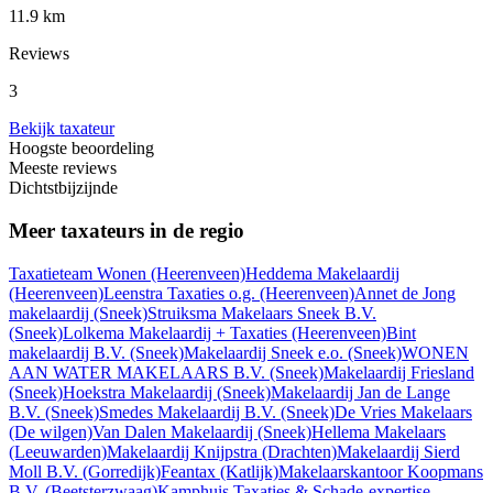
11.9 km
Reviews
3
Bekijk taxateur
Hoogste beoordeling
Meeste reviews
Dichtstbijzijnde
Meer taxateurs in de regio
Taxatieteam Wonen
(Heerenveen)
Heddema Makelaardij
(Heerenveen)
Leenstra Taxaties o.g.
(Heerenveen)
Annet de Jong
makelaardij
(Sneek)
Struiksma Makelaars Sneek B.V.
(Sneek)
Lolkema Makelaardij + Taxaties
(Heerenveen)
Bint
makelaardij B.V.
(Sneek)
Makelaardij Sneek e.o.
(Sneek)
WONEN
AAN WATER MAKELAARS B.V.
(Sneek)
Makelaardij Friesland
(Sneek)
Hoekstra Makelaardij
(Sneek)
Makelaardij Jan de Lange
B.V.
(Sneek)
Smedes Makelaardij B.V.
(Sneek)
De Vries Makelaars
(De wilgen)
Van Dalen Makelaardij
(Sneek)
Hellema Makelaars
(Leeuwarden)
Makelaardij Knijpstra
(Drachten)
Makelaardij Sierd
Moll B.V.
(Gorredijk)
Feantax
(Katlijk)
Makelaarskantoor Koopmans
B.V.
(Beetsterzwaag)
Kamphuis Taxaties & Schade-expertise