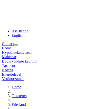
Assistentie
English
Contact
Home
Hypotheekadviseur
Makelaar
Bouwkundige keuring
Taxateur
Notaris
Energielabel
Verduurzamen
Home
Taxateurs
Friesland