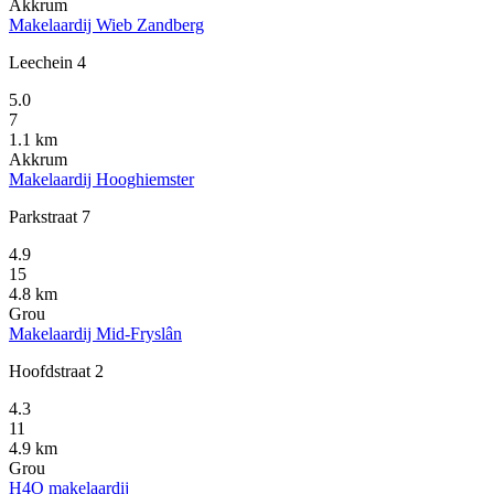
Akkrum
Makelaardij Wieb Zandberg
Leechein 4
5.0
7
1.1 km
Akkrum
Makelaardij Hooghiemster
Parkstraat 7
4.9
15
4.8 km
Grou
Makelaardij Mid-Fryslân
Hoofdstraat 2
4.3
11
4.9 km
Grou
H4O makelaardij