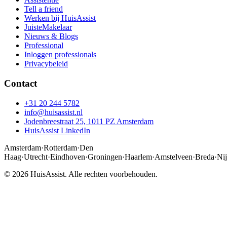
Tell a friend
Werken bij HuisAssist
JuisteMakelaar
Nieuws & Blogs
Professional
Inloggen professionals
Privacybeleid
Contact
+31 20 244 5782
info@huisassist.nl
Jodenbreestraat 25, 1011 PZ Amsterdam
HuisAssist LinkedIn
Amsterdam
·
Rotterdam
·
Den
Haag
·
Utrecht
·
Eindhoven
·
Groningen
·
Haarlem
·
Amstelveen
·
Breda
·
Ni
© 2026 HuisAssist. Alle rechten voorbehouden.