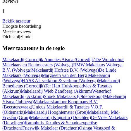
Reviews
1
Bekijk taxateur
Hoogste beoordeling
Meeste reviews
Dichtstbijzijnde
Meer taxateurs in de regio
Makelaardij Gorredijk Annelies Atsma
(Gorredijk)
De Woudenhof
Makelaars en Rentmeesters
(Wolvega)
RMW Makelaars Wolvega
B.V.
(Wolvega)
Makelaardij Hofstee B.V.
(Wolvega)
De Linde
Makelaars
(Wolvega)
Margreeth van den Berg Makelaardij
(Wolvega)
HASKAL verkoop & verhuur
(Wolvega)
Makelaardij
Benedictus
(Gorredijk)
Ter Hart Huiskoopadvies & Taxaties
(Akkrum)
Makelaardij Wieb Zandberg
(Akkrum)
Westerhof
Makelaardij
(Akkrum)
Snoek Makelaars
(Oldeberkoop)
Makelaardij
Ytsma
(Jubbega)
Makelaarskantoor Koopmans B.V.
(Beetsterzwaag)
Unicus Makelaardij & Taxaties V.O.F.
(Oldemarkt)
Makelaardij Hooghiemster
(Grou)
Makelaardij Mid-
Fryslân
(Grou)
Makelaardij Knijpstra
(Drachten)
De Vries Makelaars
(De wilgen)
Kamphuis Taxaties & Schade-expertise
(Drachten)
Frieswijk Makelaar
(Drachten)
Osinga Vastgoed &