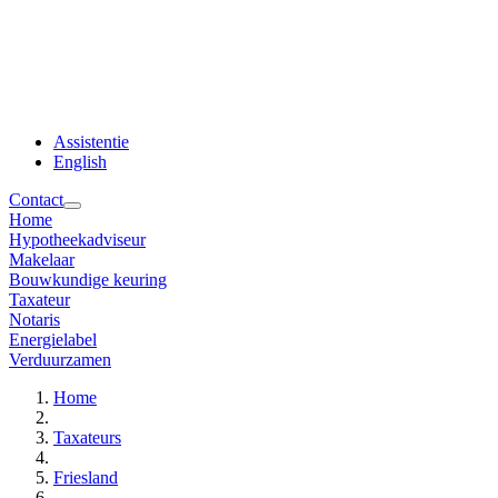
Assistentie
English
Contact
Home
Hypotheekadviseur
Makelaar
Bouwkundige keuring
Taxateur
Notaris
Energielabel
Verduurzamen
Home
Taxateurs
Friesland