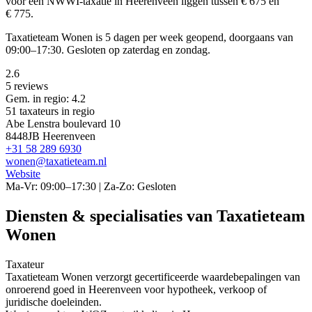
voor een NWWI-taxatie in Heerenveen liggen tussen € 675 en
€ 775.
Taxatieteam Wonen is 5 dagen per week geopend, doorgaans van
09:00–17:30. Gesloten op zaterdag en zondag.
2.6
5 reviews
Gem. in regio: 4.2
51 taxateurs in regio
Abe Lenstra boulevard 10
8448JB Heerenveen
+31 58 289 6930
wonen@taxatieteam.nl
Website
Ma-Vr: 09:00–17:30 | Za-Zo: Gesloten
Diensten & specialisaties van Taxatieteam
Wonen
Taxateur
Taxatieteam Wonen verzorgt gecertificeerde waardebepalingen van
onroerend goed in Heerenveen voor hypotheek, verkoop of
juridische doeleinden.