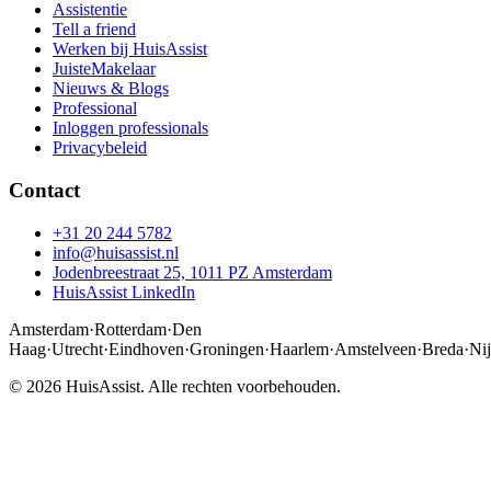
Assistentie
Tell a friend
Werken bij HuisAssist
JuisteMakelaar
Nieuws & Blogs
Professional
Inloggen professionals
Privacybeleid
Contact
+31 20 244 5782
info@huisassist.nl
Jodenbreestraat 25, 1011 PZ Amsterdam
HuisAssist LinkedIn
Amsterdam
·
Rotterdam
·
Den
Haag
·
Utrecht
·
Eindhoven
·
Groningen
·
Haarlem
·
Amstelveen
·
Breda
·
Ni
© 2026 HuisAssist. Alle rechten voorbehouden.