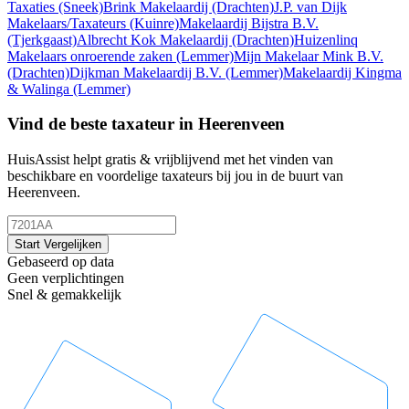
Taxaties
(Sneek)
Brink Makelaardij
(Drachten)
J.P. van Dijk
Makelaars/Taxateurs
(Kuinre)
Makelaardij Bijstra B.V.
(Tjerkgaast)
Albrecht Kok Makelaardij
(Drachten)
Huizenlinq
Makelaars onroerende zaken
(Lemmer)
Mijn Makelaar Mink B.V.
(Drachten)
Dijkman Makelaardij B.V.
(Lemmer)
Makelaardij Kingma
& Walinga
(Lemmer)
Vind de beste taxateur in Heerenveen
HuisAssist helpt gratis & vrijblijvend met het vinden van
beschikbare en voordelige taxateurs bij jou in de buurt van
Heerenveen.
Start Vergelijken
Gebaseerd op data
Geen verplichtingen
Snel & gemakkelijk