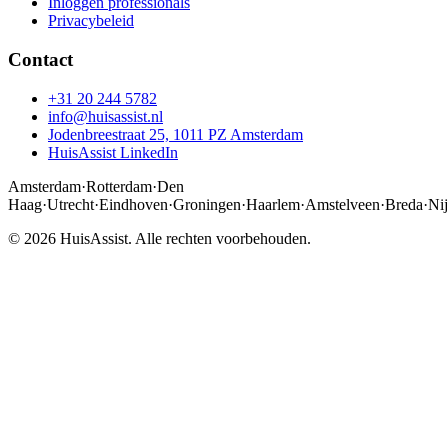
Inloggen professionals
Privacybeleid
Contact
+31 20 244 5782
info@huisassist.nl
Jodenbreestraat 25, 1011 PZ Amsterdam
HuisAssist LinkedIn
Amsterdam
·
Rotterdam
·
Den
Haag
·
Utrecht
·
Eindhoven
·
Groningen
·
Haarlem
·
Amstelveen
·
Breda
·
Ni
© 2026 HuisAssist. Alle rechten voorbehouden.