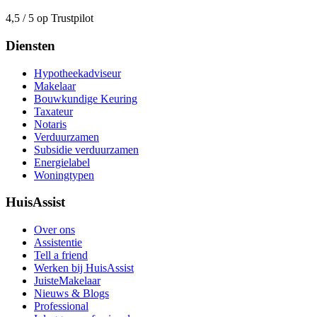
4,5 / 5 op Trustpilot
Diensten
Hypotheekadviseur
Makelaar
Bouwkundige Keuring
Taxateur
Notaris
Verduurzamen
Subsidie verduurzamen
Energielabel
Woningtypen
HuisAssist
Over ons
Assistentie
Tell a friend
Werken bij HuisAssist
JuisteMakelaar
Nieuws & Blogs
Professional