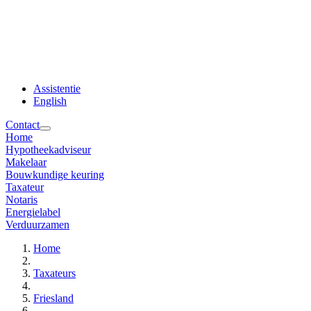
Assistentie
English
Contact
Home
Hypotheekadviseur
Makelaar
Bouwkundige keuring
Taxateur
Notaris
Energielabel
Verduurzamen
Home
Taxateurs
Friesland