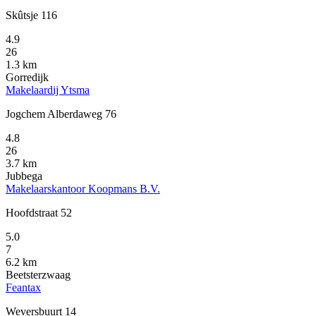
Skûtsje 116
4.9
26
1.3 km
Gorredijk
Makelaardij Ytsma
Jogchem Alberdaweg 76
4.8
26
3.7 km
Jubbega
Makelaarskantoor Koopmans B.V.
Hoofdstraat 52
5.0
7
6.2 km
Beetsterzwaag
Feantax
Weversbuurt 14