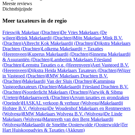
Meeste reviews
Dichtstbijzijnde
Meer taxateurs in de regio
Frieswijk Makelaar
(Drachten)
De Vries Makelaars
(De
wilgen)
Brink Makelaardij
(Drachten)
Mijn Makelaar Mink B.V.
(Drachten)
Albrecht Kok Makelaardij
(Drachten)
Dijkstra Makelaars
Drachten
(Drachten)
Lolkema Makelaardij + Taxaties
(Heerenveen)
Kuperus Makelaardij
(Drachten)
Sinnema Makelaardij
& Assurantiën
(Drachten)
Lamberink Makelaars Friesland
(Drachten)
Leenstra Taxaties o.g.
(Heerenveen)
Agri Vastgoed B.V.
(Heerenveen)
Dijkstra Heida Makelaars Taxateurs
(Drachten)
Wijzer
in Vastgoed
(Drachten)
RMW Makelaars Drachten B.V.
(Drachten)
Makelaardij Van der Sluis
(Drachten)
Kamminga
Vastgoedtaxateurs
(Drachten)
Makelaardij Friesland Drachten B.V.
(Drachten)
Noorderlicht Makelaars
(Drachten)
Varwijk & Sibma
(Ureterp)
Makelaarswerk
(Drachten)
Arvum taxaties en grondzaken
(Opeinde)
HASKAL verkoop & verhuur
(Wolvega)
Makelaardij
Hofstee B.V.
(Wolvega)
De Woudenhof Makelaars en Rentmeesters
(Wolvega)
RMW Makelaars Wolvega B.V.
(Wolvega)
De Linde
Makelaars
(Wolvega)
Margreeth van den Berg Makelaardij
(Wolvega)
Makelaardij de Smelthe Oosterwolde
(Oosterwolde)
Ter
Hart Huiskoopadvies & Taxaties
(Akkrum)