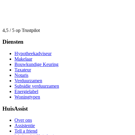
4,5 / 5 op Trustpilot
Diensten
Hypotheekadviseur
Makelaar
Bouwkundige Keuring
Taxateur
Notaris
Verduurzamen
Subsidie verduurzamen
Energielabel
Woningtypen
HuisAssist
Over ons
Assistentie
Tell a friend