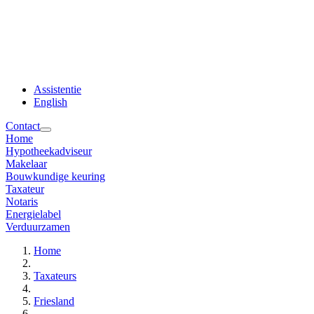
Assistentie
English
Contact
Home
Hypotheekadviseur
Makelaar
Bouwkundige keuring
Taxateur
Notaris
Energielabel
Verduurzamen
Home
Taxateurs
Friesland