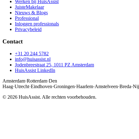
Werken bij HuisAssist
JuisteMakelaar
Nieuws & Blogs
Professional
Inloggen professionals
Privacybeleid
Contact
+31 20 244 5782
info@huisassist.nl
Jodenbreestraat 25, 1011 PZ Amsterdam
HuisAssist LinkedIn
Amsterdam
·
Rotterdam
·
Den
Haag
·
Utrecht
·
Eindhoven
·
Groningen
·
Haarlem
·
Amstelveen
·
Breda
·
Ni
© 2026 HuisAssist. Alle rechten voorbehouden.