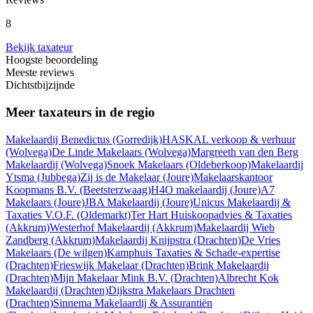
8
Bekijk taxateur
Hoogste beoordeling
Meeste reviews
Dichtstbijzijnde
Meer taxateurs in de regio
Makelaardij Benedictus
(Gorredijk)
HASKAL verkoop & verhuur
(Wolvega)
De Linde Makelaars
(Wolvega)
Margreeth van den Berg
Makelaardij
(Wolvega)
Snoek Makelaars
(Oldeberkoop)
Makelaardij
Ytsma
(Jubbega)
Zij is de Makelaar
(Joure)
Makelaarskantoor
Koopmans B.V.
(Beetsterzwaag)
H4O makelaardij
(Joure)
A7
Makelaars
(Joure)
JBA Makelaardij
(Joure)
Unicus Makelaardij &
Taxaties V.O.F.
(Oldemarkt)
Ter Hart Huiskoopadvies & Taxaties
(Akkrum)
Westerhof Makelaardij
(Akkrum)
Makelaardij Wieb
Zandberg
(Akkrum)
Makelaardij Knijpstra
(Drachten)
De Vries
Makelaars
(De wilgen)
Kamphuis Taxaties & Schade-expertise
(Drachten)
Frieswijk Makelaar
(Drachten)
Brink Makelaardij
(Drachten)
Mijn Makelaar Mink B.V.
(Drachten)
Albrecht Kok
Makelaardij
(Drachten)
Dijkstra Makelaars Drachten
(Drachten)
Sinnema Makelaardij & Assurantiën