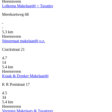
Heerenveen
Lolkema Makelaardij + Taxaties
Meerkoetweg 68
-
-
5.3 km
Heerenveen
Stinsemaat makelaardij o.z.
Crackstraat 21
4.7
14
5.4 km
Heerenveen
Kraak & Donker Makelaardij
K R Poststraat 17
4.5
34
5.4 km
Heerenveen
Veenstra Makelaars & Taxateurs